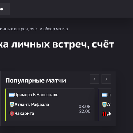
ок
ичных встреч, счёт и обзор матча
ка личных встреч, счёт
Популярные матчи
Примера Б Насьональ
Примера Б Н
Атлант. Рафаэла
Атлант. Раф
08.08
22:00
Чакарита
Деф. де Бел