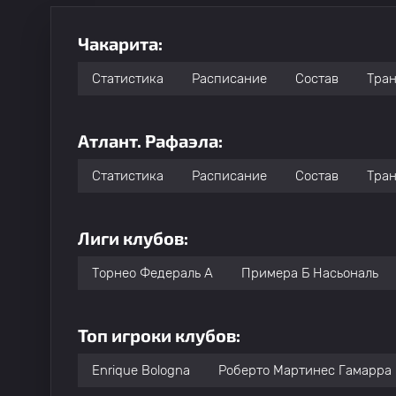
Чакарита:
Статистика
Расписание
Состав
Тра
Атлант. Рафаэла:
Статистика
Расписание
Состав
Тра
Лиги клубов:
Торнео Федераль A
Примера Б Насьональ
Топ игроки клубов:
Enrique Bologna
Роберто Мартинес Гамарра