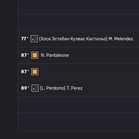
77 '
(Хосе Эстебан Куэвас Кастильо)
M. Melendez
87 '
N. Pantaleone
87 '
89 '
(L. Perdomo)
T. Perez