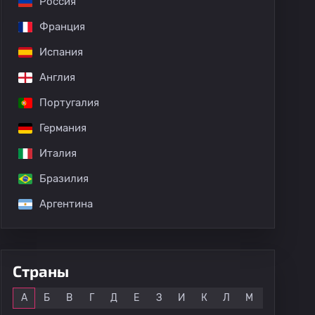
Россия
Франция
Испания
Англия
Португалия
Германия
Италия
Бразилия
Аргентина
Страны
Все
А
Б
В
Г
Д
Е
З
И
К
Л
М
Н
О