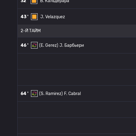
32 '
B. Кальдерара
43 '
J. Velazquez
2-Й ТАЙМ
46 '
(E. Gerez)
J. Барбьери
64 '
(S. Ramirez)
F. Cabral