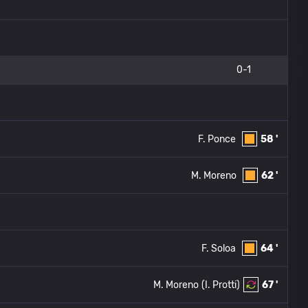
0-1
F. Ponce
58 '
M. Moreno
62 '
F. Soloa
64 '
M. Moreno
(I. Protti)
67 '