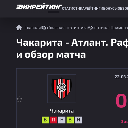
СТАТИСТИКА
РЕЙТИНГИ
БОНУСЫ
ОБЗО
СПОРТИВНАЯ СТАТИСТИКА
Главная
Футбольная статистика
Аргентина: Примера
Чакарита - Атлант. Ра
и обзор матча
22.03.
0
Чакарита
В
П
Н
В
Н
За