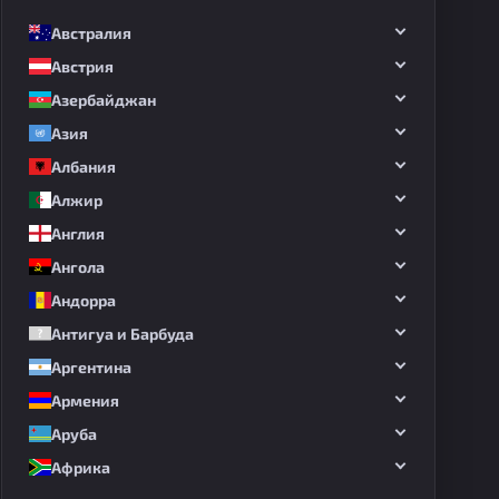
Австралия
Австрия
Азербайджан
Азия
Албания
Алжир
Англия
Ангола
Андорра
Антигуа и Барбуда
Аргентина
Армения
Аруба
Африка