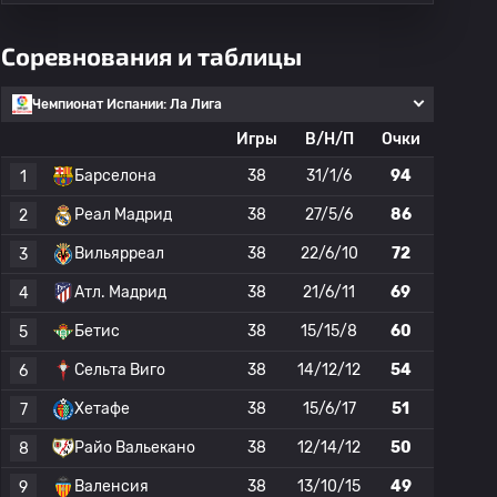
Соревнования и таблицы
Чемпионат Испании: Ла Лига
Игры
В/Н/П
Очки
Барселона
38
31/1/6
94
1
Реал Мадрид
38
27/5/6
86
2
Вильярреал
38
22/6/10
72
3
Атл. Мадрид
38
21/6/11
69
4
Бетис
38
15/15/8
60
5
Сельта Виго
38
14/12/12
54
6
Хетафе
38
15/6/17
51
7
Райо Вальекано
38
12/14/12
50
8
Валенсия
38
13/10/15
49
9