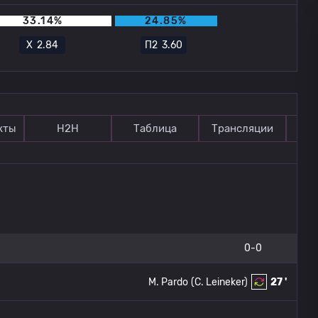
33.14%
24.85%
Х
2.84
П2
3.60
кты
Н2Н
Таблица
Трансляции
П
0-0
M. Pardo
(C. Leineker)
27 '