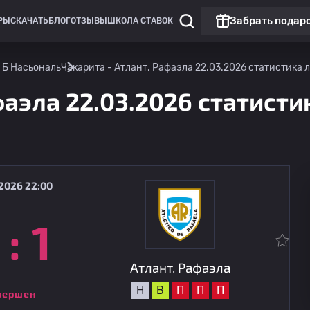
Забрать подар
РЫ
СКАЧАТЬ
БЛОГ
ОТЗЫВЫ
ШКОЛА СТАВОК
 Б Насьональ
Чакарита - Атлант. Рафаэла 22.03.2026 статистика л
фаэла 22.03.2026 статисти
2026 22:00
:
1
Примера Б Насьональ
Атлант. Рафаэла
15.08
02:30
Деф. де Бельграно
Атлант. Рафаэла
Н
В
П
П
П
вершен