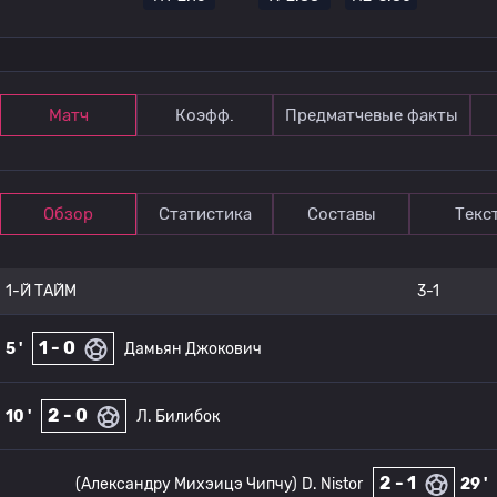
Матч
Коэфф.
Предматчевые факты
Обзор
Статистика
Составы
Текс
1-Й ТАЙМ
3-1
1 - 0
5 '
Дамьян Джокович
2 - 0
10 '
Л. Билибок
2 - 1
(Александру Михэицэ Чипчу)
D. Nistor
29 '