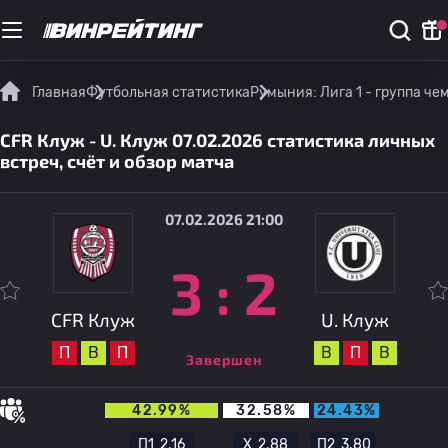
Главная
Футбольная статистика
Румыния: Лига 1 - группа ч
CFR Клуж - U. Клуж 07.02.2026 статистика личных
встреч, счёт и обзор матча
07.02.2026 21:00
3
:
2
CFR Клуж
U. Клуж
П
В
П
В
П
В
Завершен
42.99%
32.58%
24.43%
П1
2.16
Х
2.88
П2
3.80