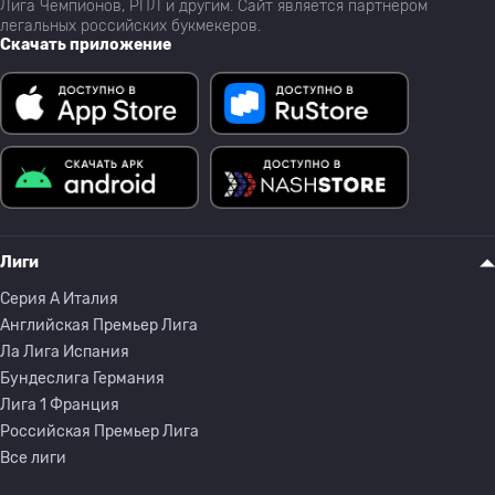
Лига Чемпионов, РПЛ и другим. Сайт является партнёром
легальных российских букмекеров.
Скачать приложение
Лиги
Серия A Италия
Английская Премьер Лига
Ла Лига Испания
Бундеслига Германия
Лига 1 Франция
Российская Премьер Лига
Все лиги