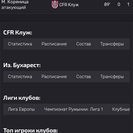
M. Кореница
89’
0
1
CFR Клуж
атакующий
CFR Клуж:
Статистика
Расписание
Состав
Трансферы
Из. Бухарест:
Статистика
Расписание
Состав
Трансферы
Лиги клубов:
Лига Европы
Чемпионат Румынии: Лига 1
Клубные 
Топ игроки клубов: