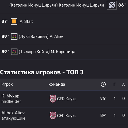
(Кэтэлин Ионуц Цирьян)
Кэтэлин Ионуц Цирьян
86 '
87 '
A. Sfait
89 '
(Лука Захович)
A. Aliev
89 '
(Тьекоро Кейта)
M. Кореница
Статистика игроков - ТОП 3
Игрок
команда
Г
А
К. Мухар
96’
1
0
CFR Клуж
midfielder
Alibek Aliev
89’
1
0
CFR Клуж
атакующий