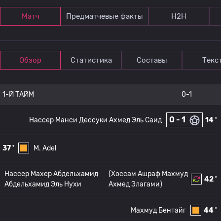
Матч
Предматчевые факты
Н2Н
Обзор
Статистика
Составы
Текс
1-Й ТАЙМ
0-1
0 - 1
Нассер Манси Дессуки Ахмед Эль Саид
14 '
37 '
M. Adel
Нассер Махер Абдельхамид
(Хоссам Ашраф Махмуд
42 '
Абдельхамид Эль Нухи
Ахмед Элагами)
Махмуд Бентайг
44 '