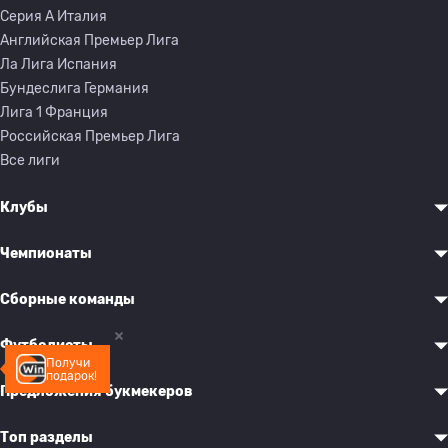
Серия A Италия
Английская Премьер Лига
Ла Лига Испания
Бундеслига Германия
Лига 1 Франция
Российская Премьер Лига
Все лиги
Клубы
Чемпионаты
Сборные команды
Футболисты
Получи
подарок!
Предложения букмекеров
Топ разделы