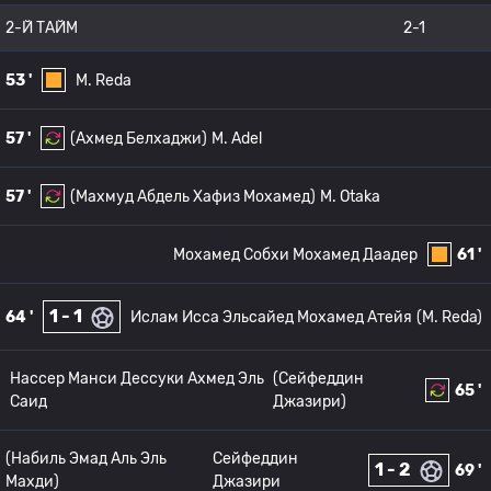
2-Й ТАЙМ
2-1
53 '
M. Reda
57 '
(Ахмед Белхаджи)
M. Adel
57 '
(Махмуд Абдель Хафиз Мохамед)
M. Otaka
Мохамед Собхи Мохамед Даадер
61 '
1 - 1
64 '
Ислам Исса Эльсайед Мохамед Атейя
(M. Reda)
Нассер Манси Дессуки Ахмед Эль
(Сейфеддин
65 '
Саид
Джазири)
(Набиль Эмад Аль Эль
Сейфеддин
1 - 2
69 '
Махди)
Джазири