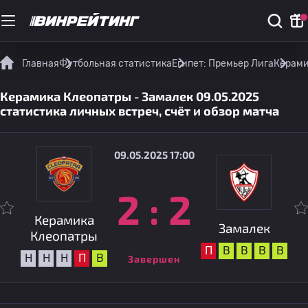
Главная
Футбольная статистика
Египет: Премьер Лига
Керами
Керамика Клеопатры - Замалек 09.05.2025
статистика личных встреч, счёт и обзор матча
09.05.2025 17:00
2
:
2
Керамика
Замалек
Клеопатры
П
В
В
В
В
Н
Н
Н
П
В
Завершен