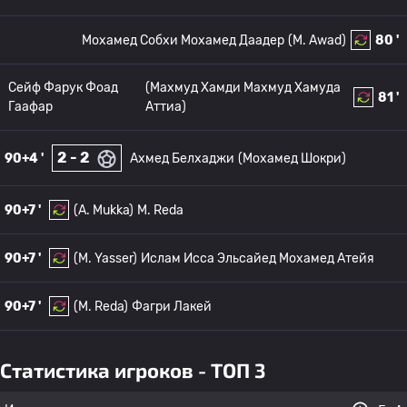
Мохамед Собхи Мохамед Даадер
(M. Awad)
80 '
Сейф Фарук Фоад
(Махмуд Хамди Махмуд Хамуда
81 '
Гаафар
Аттиа)
2 - 2
90+4 '
Ахмед Белхаджи
(Мохамед Шокри)
90+7 '
(A. Mukka)
M. Reda
90+7 '
(M. Yasser)
Ислам Исса Эльсайед Мохамед Атейя
90+7 '
(M. Reda)
Фагри Лакей
Статистика игроков - ТОП 3