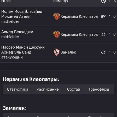
Игрок
команда
Г
А
Ислам Исса Эльсайед
Мохамед Атейя
Керамика Клеопатры
89’
1
0
midfielder
Ахмед Белхаджи
33’
1
0
Керамика Клеопатры
midfielder
Нассер Манси Дессуки
Ахмед Эль Саид
Замалек
63’
1
0
атакующий
Керамика Клеопатры:
Статистика
Расписание
Состав
Трансферы
Замалек: