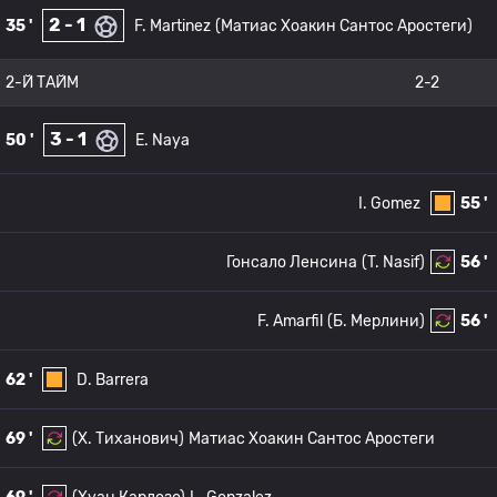
2 - 1
35 '
F. Martinez
(Матиас Хоакин Сантос Аростеги)
2-Й ТАЙМ
2-2
3 - 1
50 '
E. Naya
I. Gomez
55 '
Гонсало Ленсина
(T. Nasif)
56 '
F. Amarfil
(Б. Мерлини)
56 '
62 '
D. Barrera
69 '
(Х. Тиханович)
Матиас Хоакин Сантос Аростеги