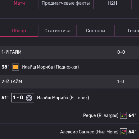
Матч
Предматчевые факты
Н2Н
Обзор
Статистика
Составы
Текс
1-Й ТАЙМ
0-0
38 '
Илайш Мориба
(Подножка)
2-Й ТАЙМ
1-0
1 - 0
51 '
Илайш Мориба
(F. Lopez)
Peque
(R. Vargas)
64 '
Алексис Санчес
(Нил Мопе)
64 '