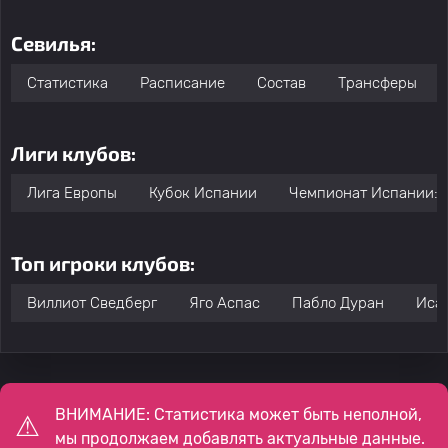
Севилья:
Статистика
Расписание
Состав
Трансферы
Лиги клубов:
Лига Европы
Кубок Испании
Чемпионат Испании: 
Топ игроки клубов:
Виллиот Сведберг
Яго Аспас
Пабло Дуран
Иса
ВНИМАНИЕ: Статистика может быть неполной,
мы продолжаем добавлять актуальные данные.