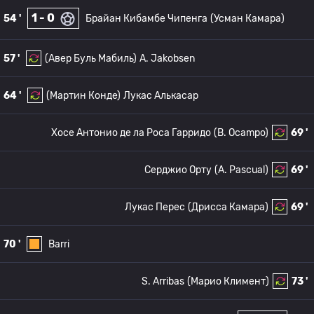
1 - 0
54 '
Брайан Кибамбе Чипенга
(Усман Камара)
57 '
(Авер Буль Мабиль)
A. Jakobsen
64 '
(Мартин Конде)
Лукас Алькасар
Хосе Антонио де ла Роса Гарридо
(B. Ocampo)
69 '
Серджио Орту
(A. Pascual)
69 '
Лукас Перес
(Дрисса Камара)
69 '
70 '
Barri
S. Arribas
(Марио Климент)
73 '