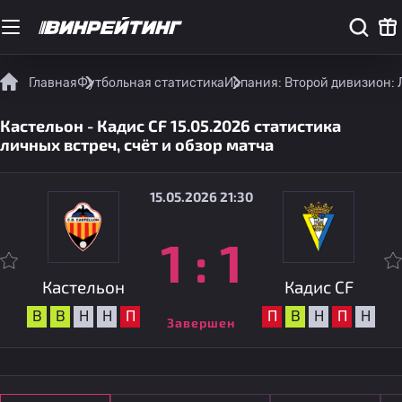
Главная
Футбольная статистика
Испания: Второй дивизион: 
Кастельон - Кадис CF 15.05.2026 статистика
личных встреч, счёт и обзор матча
15.05.2026 21:30
1
:
1
Кастельон
Кадис CF
В
В
Н
Н
П
П
В
Н
П
Н
Завершен