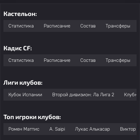
Кастельон:
Статистика
Расписание
Состав
Трансферы
Кадис CF:
Статистика
Расписание
Состав
Трансферы
Лиги клубов:
Кубок Испании
Второй дивизион: Ла Лига 2
Клубны
Топ игроки клубов:
Ромен Маттис
A. Saipi
Лукас Алькасар
Виктор 