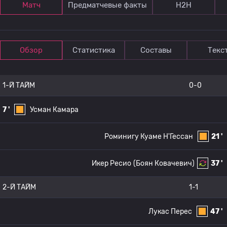
Матч
Предматчевые факты
Н2Н
Обзор
Статистика
Составы
Текс
1-Й ТАЙМ
0-0
7 '
Усман Камара
Роминигу Куаме Н'Гессан
21 '
Икер Ресио
(Боян Ковачевич)
37 '
2-Й ТАЙМ
1-1
Лукас Перес
47 '