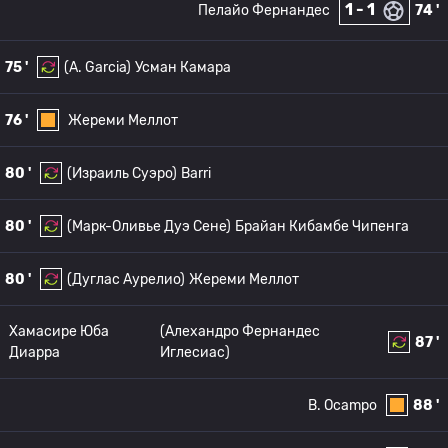
1 - 1
Пелайо Фернандес
74 '
75 '
(A. Garcia)
Усман Камара
76 '
Жереми Меллот
80 '
(Израиль Суэро)
Barri
80 '
(Марк-Оливье Дуэ Сене)
Брайан Кибамбе Чипенга
80 '
(Дуглас Аурелио)
Жереми Меллот
Хамасире Юба
(Алехандро Фернандес
87 '
Диарра
Иглесиас)
B. Ocampo
88 '