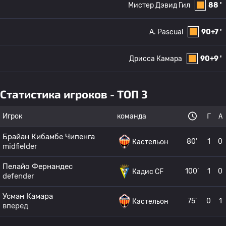
Мистер Дэвид Гил
88 '
A. Pascual
90+7 '
Дрисса Камара
90+9 '
Статистика игроков - ТОП 3
Игрок
команда
Г
А
Брайан Кибамбе Чипенга
80’
1
0
Кастельон
midfielder
Пелайо Фернандес
100’
1
0
Кадис CF
defender
Усман Камара
75’
0
1
Кастельон
вперед