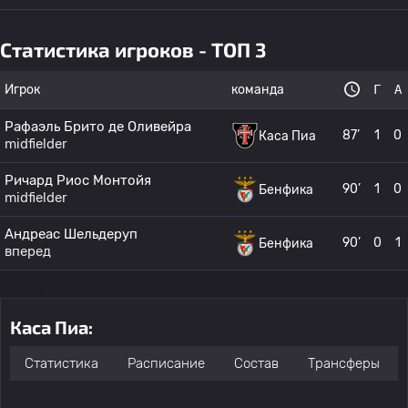
Статистика игроков - ТОП 3
Игрок
команда
Г
А
Рафаэль Брито де Оливейра
87’
1
0
Каса Пиа
midfielder
Ричард Риос Монтойя
90’
1
0
Бенфика
midfielder
Андреас Шельдеруп
90’
0
1
Бенфика
вперед
Каса Пиа:
Статистика
Расписание
Состав
Трансферы