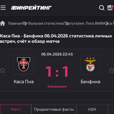
Главная
Футбольная статистика
Португалия: Лига BWIN
Каса 
Каса Пиа - Бенфика 06.04.2026 статистика личных
встреч, счёт и обзор матча
06.04.2026 22:45
1
:
1
Каса Пиа
Бенфика
Завершен
Матч
Предматчевые факты
Н2Н