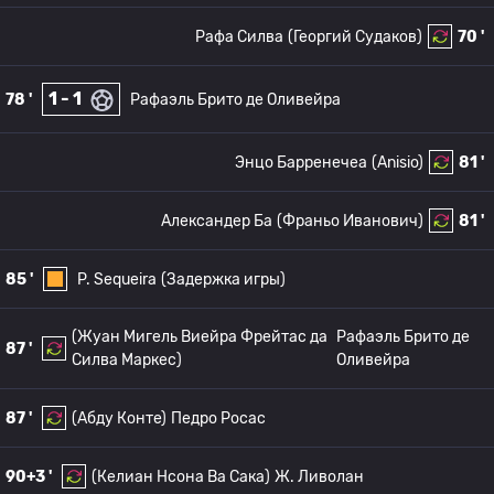
Рафа Силва
(Георгий Судаков)
70 '
1 - 1
78 '
Рафаэль Брито де Оливейра
Энцо Барренечеа
(Anisio)
81 '
Александер Ба
(Франьо Иванович)
81 '
85 '
P. Sequeira
(Задержка игры)
(Жуан Мигель Виейра Фрейтас да
Рафаэль Брито де
87 '
Силва Маркес)
Оливейра
87 '
(Абду Конте)
Педро Росас
90+3 '
(Келиан Нсона Ва Сака)
Ж. Ливолан