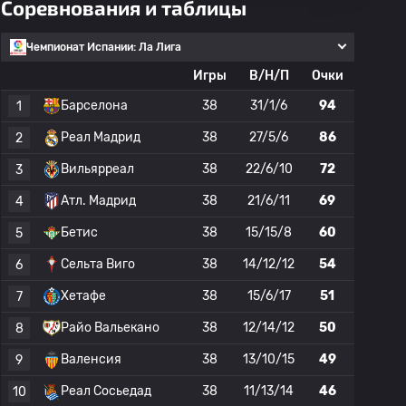
Соревнования и таблицы
Чемпионат Испании: Ла Лига
Игры
В/Н/П
Очки
Барселона
38
31/1/6
94
1
Реал Мадрид
38
27/5/6
86
2
Вильярреал
38
22/6/10
72
3
Атл. Мадрид
38
21/6/11
69
4
Бетис
38
15/15/8
60
5
Сельта Виго
38
14/12/12
54
6
Хетафе
38
15/6/17
51
7
Райо Вальекано
38
12/14/12
50
8
Валенсия
38
13/10/15
49
9
Реал Сосьедад
38
11/13/14
46
10