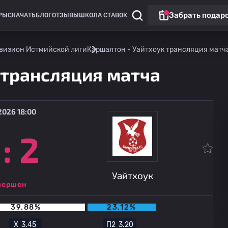
Забрать подар
РЫ
СКАЧАТЬ
БЛОГ
ОТЗЫВЫ
ШКОЛА СТАВОК
визион Истмийской лиги
Каршалтон - Уайтхоук трансляция матч
 трансляция матча
2026 18:00
:
2
Нон-Лига Премьер: Англия
Уайтхоук
11.08
21:45
Льюис
Уайтхоук
вершен
39.88%
23.12%
Х
3.45
П2
3.20