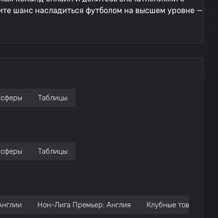
ите шанс насладиться футболом на высшем уровне —
нсферы
Таблицы
нсферы
Таблицы
Англии
Нон-Лига Премьер: Англия
Клубные товарищес