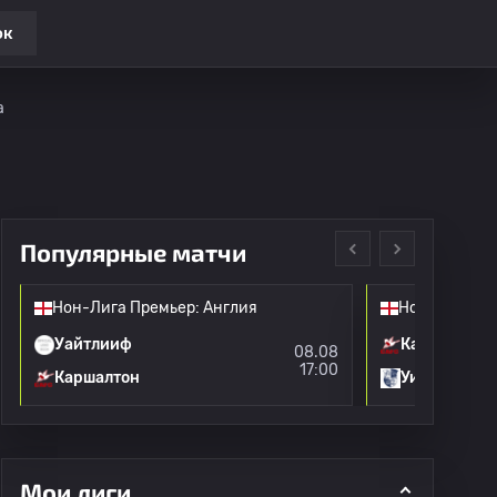
ок
а
Популярные матчи
Нон-Лига Премьер: Англия
Нон-Лига Пр
Уайтлииф
Каршалтон
08.08
17:00
Каршалтон
Уингейт & 
Мои лиги