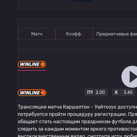
Матч
Коэфф.
Предматчевые фа
П1
X
2.00
3.45
Трансляция матча Каршалтон - Уайтхоук доступна
потребуется пройти процедуру регистрации. Пр
обещает стать настоящим праздником футбола дл
следить за каждым моментом яркого противосто
высококачественным видео, смотрите игру люби