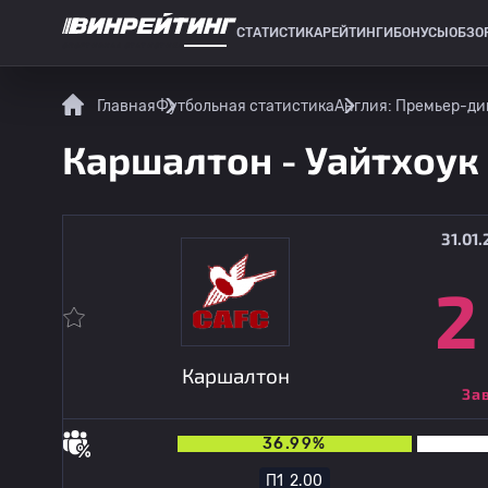
СТАТИСТИКА
РЕЙТИНГИ
БОНУСЫ
ОБЗО
СПОРТИВНАЯ СТАТИСТИКА
Главная
Футбольная статистика
Англия: Премьер-ди
Каршалтон - Уайтхоук
31.01.
2
Каршалтон
За
36.99%
П1
2.00