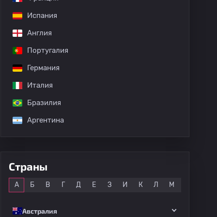
Испания
Англия
Португалия
Германия
Италия
Бразилия
Аргентина
Страны
Все
А
Б
В
Г
Д
Е
З
И
К
Л
М
Н
О
Австралия