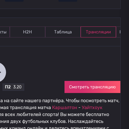
кты
Н2Н
Таблица
Трансляции
Ком
Смотреть трансляцию
П2
3.20
 на сайте нашего партнёра. Чтобы посмотреть матч,
ямая трансляция матча
Каршалтон
-
Уайтхоук
я всех любителей спорта! Вы можете бесплатно
яния двух футбольных клубов. Наслаждайтесь
мых команд онлайн и делитесь впечатлениями с