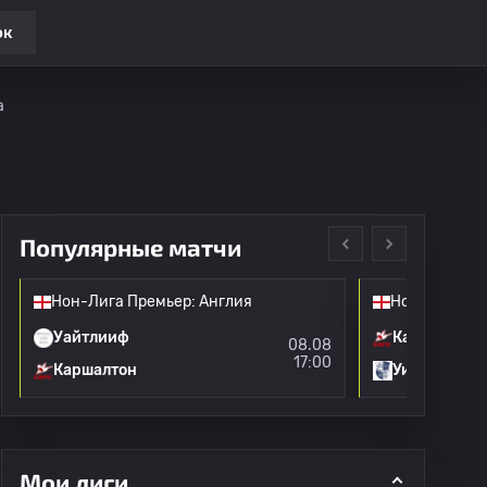
ок
а
Популярные матчи
Нон-Лига Премьер: Англия
Нон-Лига Пр
Уайтлииф
Каршалтон
08.08
17:00
Каршалтон
Уингейт & 
Мои лиги