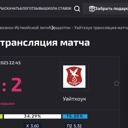
Забрать подар
РЫ
СКАЧАТЬ
БЛОГ
ОТЗЫВЫ
ШКОЛА СТАВОК
визион Истмийской лиги
Каршалтон - Уайтхоук трансляция матч
 трансляция матча
2025 22:45
:
2
Нон-Лига Премьер: Англия
Уайтхоук
11.08
21:45
Льюис
Уайтхоук
вершен
34.29%
15.05%
Х
3.60
П2
5.32