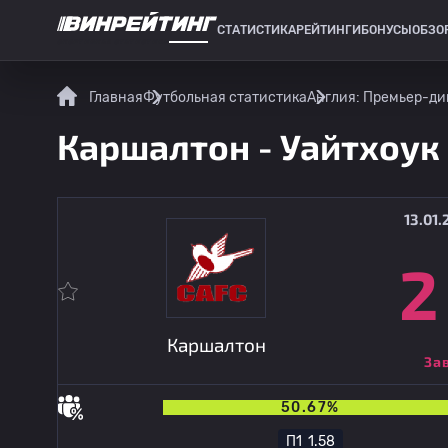
СТАТИСТИКА
РЕЙТИНГИ
БОНУСЫ
ОБЗО
СПОРТИВНАЯ СТАТИСТИКА
Главная
Футбольная статистика
Англия: Премьер-ди
Каршалтон - Уайтхоук
13.01.
2
Каршалтон
За
50.67%
П1
1.58