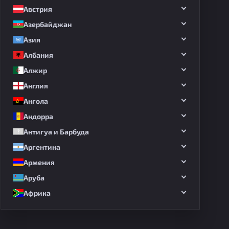
Австрия
Азербайджан
Азия
Албания
Алжир
Англия
Ангола
Андорра
Антигуа и Барбуда
Аргентина
Армения
Аруба
Африка