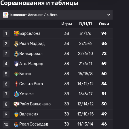
Соревнования и таблицы
Чемпионат Испании: Ла Лига
Игры
В/Н/П
Очки
Барселона
38
31/1/6
94
1
Реал Мадрид
38
27/5/6
86
2
Вильярреал
38
22/6/10
72
3
Атл. Мадрид
38
21/6/11
69
4
Бетис
38
15/15/8
60
5
Сельта Виго
38
14/12/12
54
6
Хетафе
38
15/6/17
51
7
Райо Вальекано
38
12/14/12
50
8
Валенсия
38
13/10/15
49
9
Реал Сосьедад
38
11/13/14
46
10