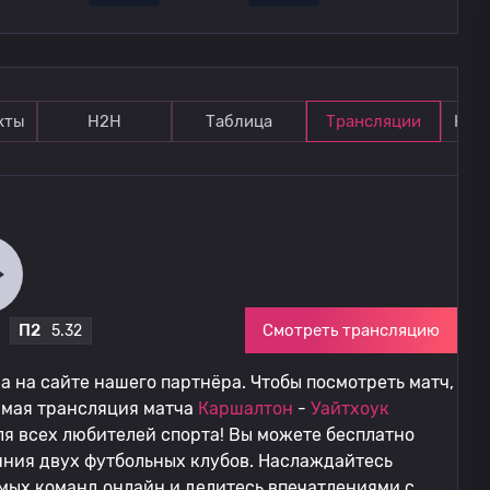
кты
Н2Н
Таблица
Трансляции
Ком
Смотреть трансляцию
П2
5.32
 на сайте нашего партнёра. Чтобы посмотреть матч,
ямая трансляция матча
Каршалтон
-
Уайтхоук
я всех любителей спорта! Вы можете бесплатно
яния двух футбольных клубов. Наслаждайтесь
мых команд онлайн и делитесь впечатлениями с