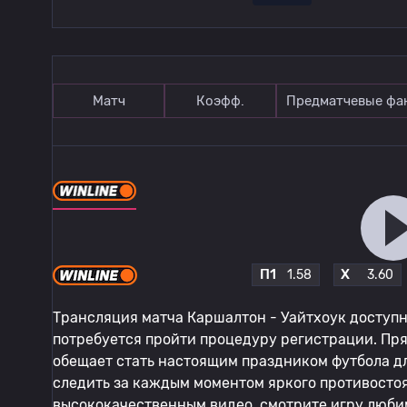
Матч
Коэфф.
Предматчевые фа
П1
X
1.58
3.60
Трансляция матча Каршалтон - Уайтхоук доступна
потребуется пройти процедуру регистрации. Пр
обещает стать настоящим праздником футбола дл
следить за каждым моментом яркого противосто
высококачественным видео, смотрите игру люби