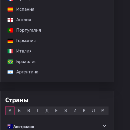
Испания
Англия
Португалия
Германия
Италия
Бразилия
Аргентина
Страны
Все
А
Б
В
Г
Д
Е
З
И
К
Л
М
Н
О
Австралия