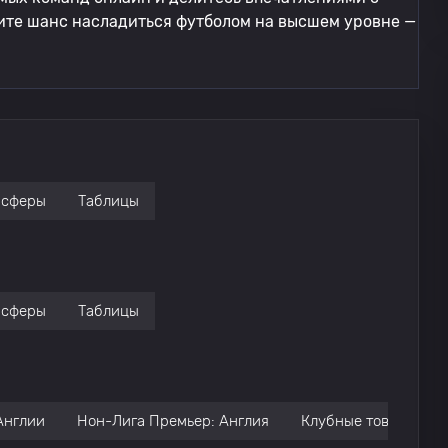
ите шанс насладиться футболом на высшем уровне —
нсферы
Таблицы
нсферы
Таблицы
Англии
Нон-Лига Премьер: Англия
Клубные товарищес