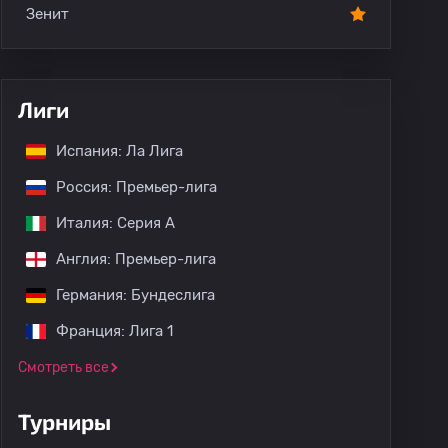
Зенит
Лиги
Испания: Ла Лига
Россия: Премьер-лига
Италия: Серия А
Англия: Премьер-лига
Германия: Бундеслига
Франция: Лига 1
Смотреть все
Турниры