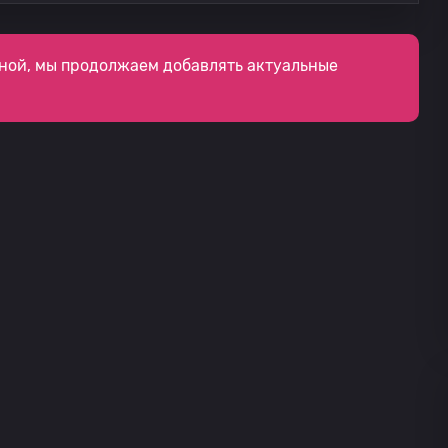
ной, мы продолжаем добавлять актуальные