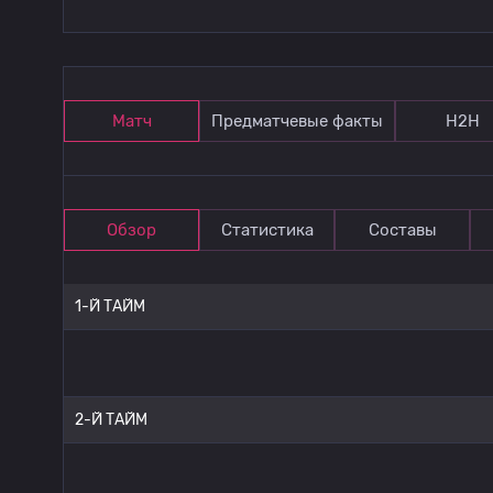
Матч
Предматчевые факты
Н2Н
Обзор
Статистика
Составы
1-Й ТАЙМ
2-Й ТАЙМ