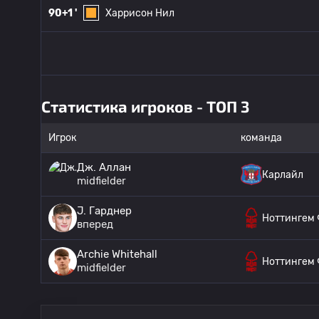
90+1 '
Харрисон Нил
Статистика игроков - ТОП 3
Игрок
команда
Дж. Аллан
Карлайл
midfielder
J. Гарднер
Ноттингем 
вперед
Archie Whitehall
Ноттингем 
midfielder