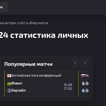
ок
ых встреч, счёт и обзор матча
024 статистика личных
Популярные матчи
Английская лига конференций
Чемпионат Р
Йовил
Динамо Мос
15.08
17:00
Карлайл
Динамо Мах