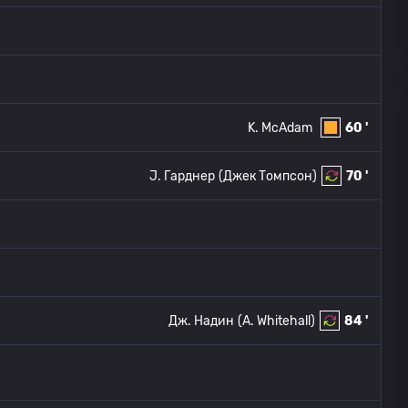
K. McAdam
60 '
J. Гарднер
(Джек Томпсон)
70 '
Дж. Надин
(A. Whitehall)
84 '