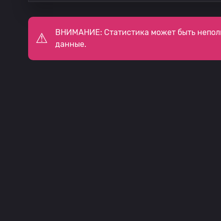
ВНИМАНИЕ: Статистика может быть непол
данные.