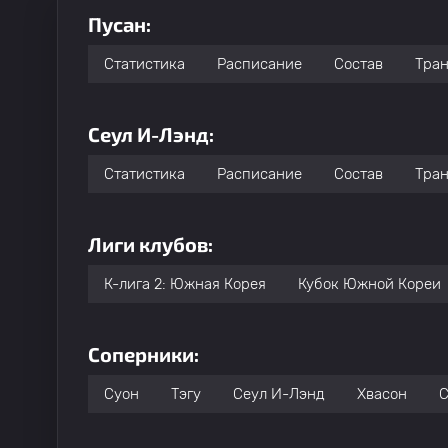
Пусан:
Статистика
Расписание
Состав
Тра
Сеул И-Лэнд:
Статистика
Расписание
Состав
Тра
Лиги клубов:
К-лига 2: Южная Корея
Кубок Южной Кореи
Соперники:
Суон
Тэгу
Сеул И-Лэнд
Хвасон
С