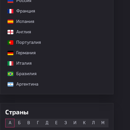
Россия
Франция
Испания
Англия
Португалия
Германия
Италия
Бразилия
Аргентина
Страны
Все
А
Б
В
Г
Д
Е
З
И
К
Л
М
Н
О