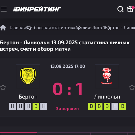
Главная
Футбольная статистика
Англия: Лига 1
Бертон - Линк
Бертон - Линкольн 13.09.2025 статистика личных
встреч, счёт и обзор матча
13.09.2025 17:00
0
:
1
Бертон
Линкольн
Н
Н
Н
В
Н
В
В
В
Н
В
Завершен