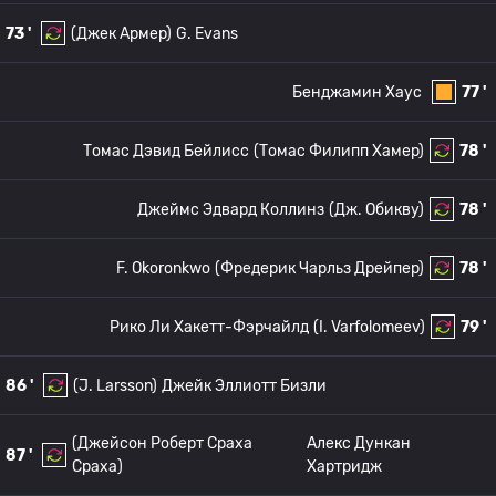
73 '
(Джек Армер)
G. Evans
Бенджамин Хаус
77 '
Томас Дэвид Бейлисс
(Томас Филипп Хамер)
78 '
Джеймс Эдвард Коллинз
(Дж. Обикву)
78 '
F. Okoronkwo
(Фредерик Чарльз Дрейпер)
78 '
Рико Ли Хакетт-Фэрчайлд
(I. Varfolomeev)
79 '
86 '
(J. Larsson)
Джейк Эллиотт Бизли
(Джейсон Роберт Сраха
Алекс Дункан
87 '
Сраха)
Хартридж