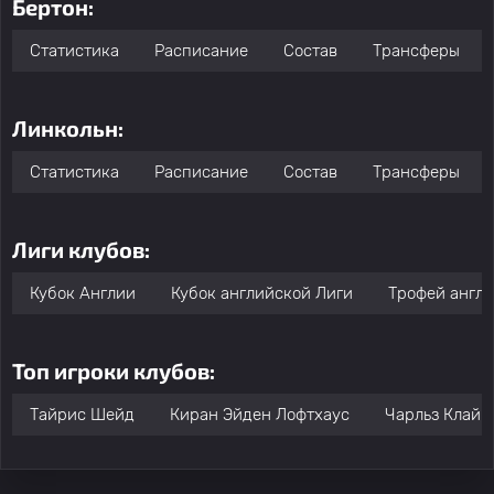
Бертон:
Статистика
Расписание
Состав
Трансферы
Линкольн:
Статистика
Расписание
Состав
Трансферы
Лиги клубов:
Кубок Англии
Кубок английской Лиги
Трофей англи
Топ игроки клубов:
Тайрис Шейд
Киран Эйден Лофтхаус
Чарльз Клайв