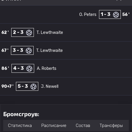
1 - 3
O. Peters
56 '
2 - 3
62 '
T. Lewthwaite
3 - 3
67 '
T. Lewthwaite
4 - 3
86 '
A. Roberts
5 - 3
90+7 '
J. Newell
Бромсгроув:
Статистика
Расписание
Состав
Трансферы