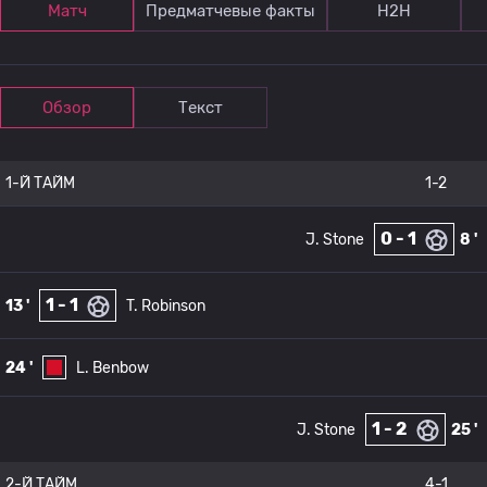
Матч
Предматчевые факты
Н2Н
Обзор
Текст
1-Й ТАЙМ
1-2
0 - 1
J. Stone
8 '
1 - 1
13 '
T. Robinson
24 '
L. Benbow
1 - 2
J. Stone
25 '
2-Й ТАЙМ
4-1