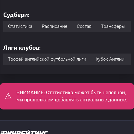
Судбери:
Статистика
Расписание
Состав
Трансферы
Лиги клубов:
Трофей английской футбольной лиги
Кубок Англии
ВНИМАНИЕ: Статистика может быть неполной,
мы продолжаем добавлять актуальные данные.