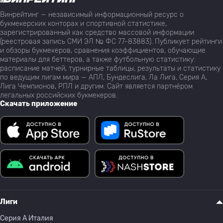
Винрейтинг — независимый информационный ресурс о
букмекерских конторах и спортивной статистике,
зарегистрированный как средство массовой информации
(реестровая запись СМИ ЭЛ № ФС 77-83883). Публикует рейтинги
и обзоры букмекеров, сравнения коэффициентов, обучающие
материалы для беттеров, а также футбольную статистику:
расписание матчей, турнирные таблицы, результаты и статистику
по ведущим лигам мира — АПЛ, Бундеслига, Ла Лига, Серия А,
Лига Чемпионов, РПЛ и другим. Сайт является партнёром
легальных российских букмекеров.
Скачать приложение
Лиги
Серия A Италия