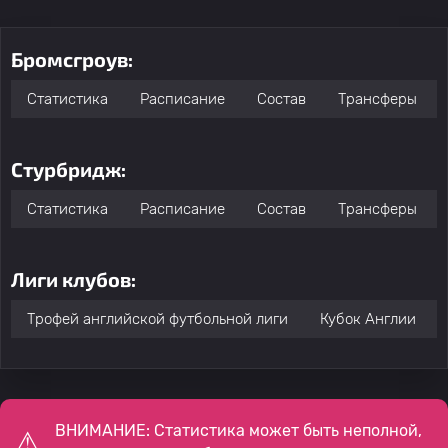
Бромсгроув:
Статистика
Расписание
Состав
Трансферы
Стурбридж:
Статистика
Расписание
Состав
Трансферы
Лиги клубов:
Трофей английской футбольной лиги
Кубок Англии
ВНИМАНИЕ: Статистика может быть неполной,