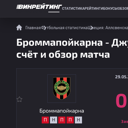
СТАТИСТИКА
РЕЙТИНГИ
БОНУСЫ
ОБЗО
СПОРТИВНАЯ СТАТИСТИКА
Главная
Футбольная статистика
Швеция: Аллсвенск
Броммапойкарна - Джу
счёт и обзор матча
29.05.
0
Броммапойкарна
П
Н
П
П
Н
За