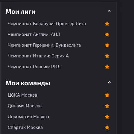
Мои лиги
Чемпионат Беларуси: Премьер Лига
ментарии
Чемпионат Англии: АПЛ
Чемпионат Германии: Бундеслига
Чемпионат Италии: Серия А
Чемпионат России: РПЛ
Мои команды
ЦСКА Москва
Динамо Москва
Локомотив Москва
Спартак Москва