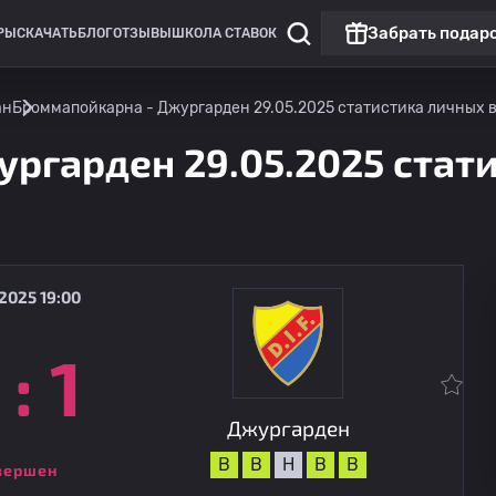
Забрать подар
РЫ
СКАЧАТЬ
БЛОГ
ОТЗЫВЫ
ШКОЛА СТАВОК
ан
Броммапойкарна - Джургарден 29.05.2025 статистика личных вс
ргарден 29.05.2025 стати
2025 19:00
:
1
Чемпионат Швеции: Аллсвенскан
Вастерас СК
10.08
20:00
Джургарден
Джургарден
В
В
Н
В
В
вершен