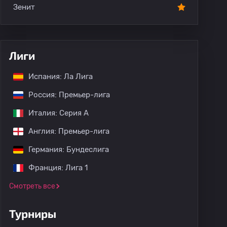
Зенит
Лиги
Испания: Ла Лига
Россия: Премьер-лига
Италия: Серия А
Англия: Премьер-лига
Германия: Бундеслига
Франция: Лига 1
Смотреть все
Турниры