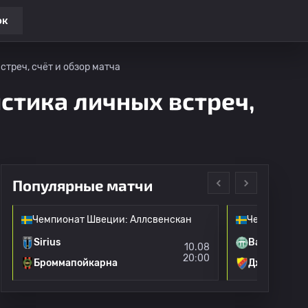
ок
треч, счёт и обзор матча
стика личных встреч,
Популярные матчи
Чемпионат Швеции: Аллсвенскан
Чемпионат Ш
Sirius
Вастерас С
10.08
20:00
Броммапойкарна
Джургарде