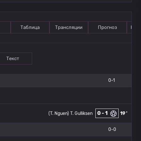
Таблица
Трансляции
Прогноз
Ком
Текст
0-1
0 - 1
(T. Nguen)
T. Gulliksen
19 '
0-0