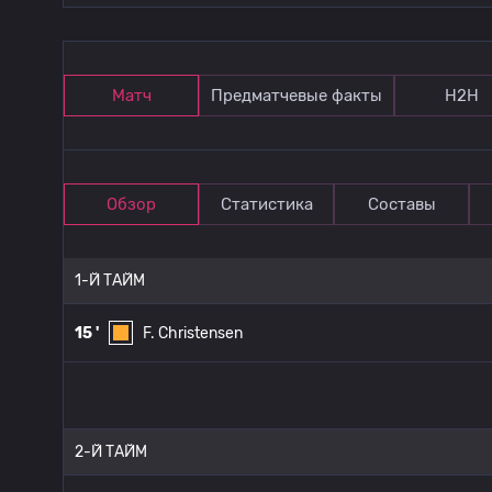
Матч
Предматчевые факты
Н2Н
Обзор
Статистика
Составы
1-Й ТАЙМ
15 '
F. Christensen
2-Й ТАЙМ