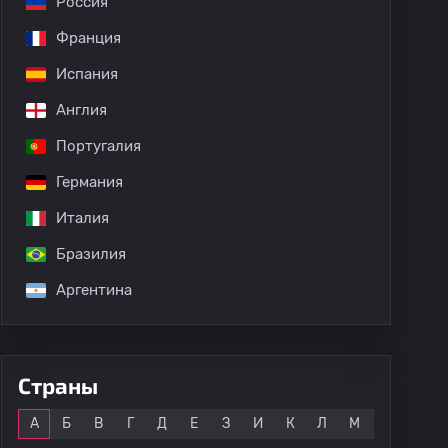
Россия
Франция
Испания
Англия
Португалия
Германия
Италия
Бразилия
Аргентина
Страны
Все
А
Б
В
Г
Д
Е
З
И
К
Л
М
Н
О