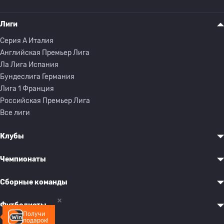
Лиги
Серия A Италия
Английская Премьер Лига
Ла Лига Испания
Бундеслига Германия
Лига 1 Франция
Российская Премьер Лига
Все лиги
Клубы
Чемпионаты
Сборные команды
Футболисты
Получи
подарок!