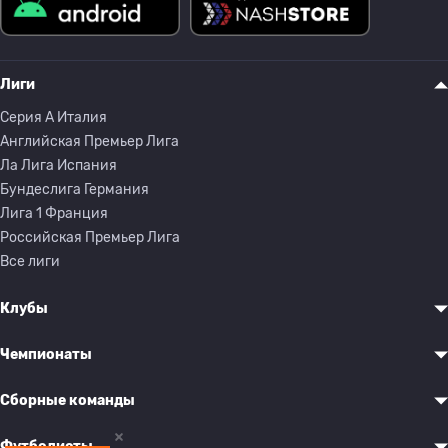
Лиги
Серия A Италия
Английская Премьер Лига
Ла Лига Испания
Бундеслига Германия
Лига 1 Франция
Российская Премьер Лига
Все лиги
Клубы
Чемпионаты
Сборные команды
Футболисты