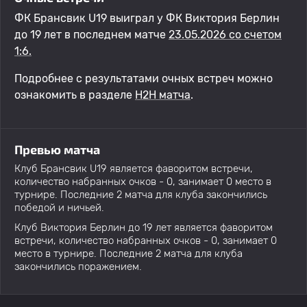
ФК Брансвик U19 выиграл у ФК Виктория Берлин
до 19 лет в последнем матче
23.05.2026 со счетом
1:6.
Подробнее с результатами очных встреч можно
ознакомить в разделе
H2H матча
.
Превью матча
Клуб Брансвик U19 является фаворитом встречи,
количество набранных очков - 0, занимает 0 место в
турнире. Последние 2 матча для клуба закончились
победой и ничьей.
Клуб Виктория Берлин до 19 лет является фаворитом
встречи, количество набранных очков - 0, занимает 0
место в турнире. Последние 2 матча для клуба
закончились поражением.