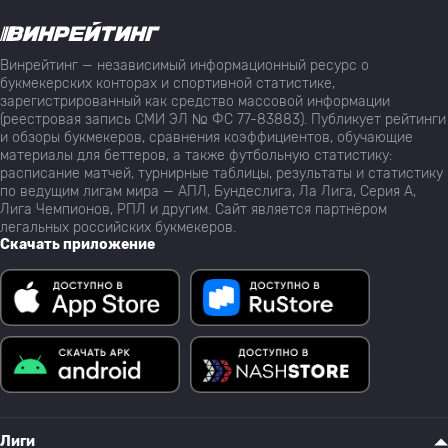
Винрейтинг — независимый информационный ресурс о
букмекерских конторах и спортивной статистике,
зарегистрированный как средство массовой информации
(реестровая запись СМИ ЭЛ № ФС 77-83883). Публикует рейтинги
и обзоры букмекеров, сравнения коэффициентов, обучающие
материалы для беттеров, а также футбольную статистику:
расписание матчей, турнирные таблицы, результаты и статистику
по ведущим лигам мира — АПЛ, Бундеслига, Ла Лига, Серия А,
Лига Чемпионов, РПЛ и другим. Сайт является партнёром
легальных российских букмекеров.
Скачать приложение
Лиги