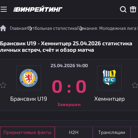
Главная
Футбольная статистика
Германия: Молодежная лига D
Брансвик U19 - Хемнитцер 25.04.2026 статистика
личных встреч, счёт и обзор матча
25.04.2026 14:00
0
:
0
Брансвик U19
Хемнитцер
Завершен
Предматчевые факты
Н2Н
Трансляции