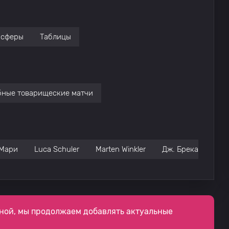
нсферы
Таблицы
бные товарищеские матчи
 Мари
Luca Schuler
Marten Winkler
Дж. Брекало
ной, мы продолжаем добавлять актуальные