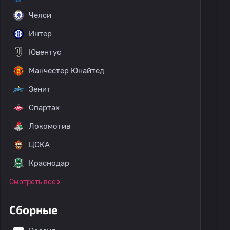
Челси
Интер
Ювентус
Манчестер Юнайтед
Зенит
Спартак
Локомотив
ЦСКА
Краснодар
Смотреть все
Сборные