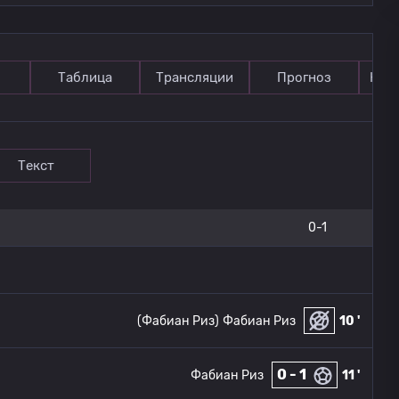
Таблица
Трансляции
Прогноз
Ком
Текст
0-1
(Фабиан Риз)
Фабиан Риз
10 '
0 - 1
Фабиан Риз
11 '