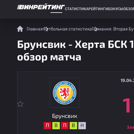
СТАТИСТИКА
РЕЙТИНГИ
БОНУСЫ
ОБЗО
СПОРТИВНАЯ СТАТИСТИКА
Главная
Футбольная статистика
Германия: Вторая Б
Брунсвик - Херта БСК 
обзор матча
19.04.
1
Брунсвик
П
В
П
В
Н
За