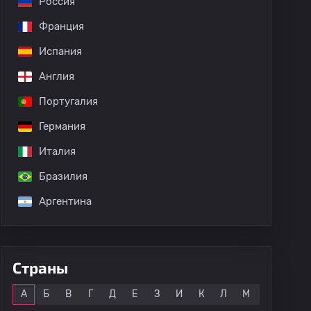
Россия
Франция
Испания
Англия
Португалия
Германия
Италия
Бразилия
Аргентина
Страны
Все
А
Б
В
Г
Д
Е
З
И
К
Л
М
Н
О