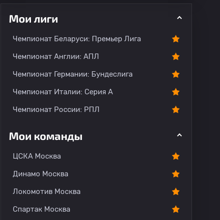
Мои лиги
Чемпионат Беларуси: Премьер Лига
ментарии
Чемпионат Англии: АПЛ
Чемпионат Германии: Бундеслига
Чемпионат Италии: Серия А
Чемпионат России: РПЛ
Мои команды
ЦСКА Москва
Динамо Москва
Локомотив Москва
Спартак Москва