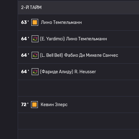
2-Й ТАЙМ
63 '
Лино Темпельманн
64 '
(E. Yardimci)
Лино Темпельманн
64 '
(L. Bell Bell)
Фабио Ди Микеле Санчес
64 '
(Фариде Алиду)
R. Heusser
72 '
Кевин Элерс