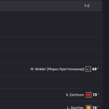
1-0
M. Winkler
(Морис Краттенмахер)
68 '
K. Eichhorn
73 '
L. Gechter
74 '