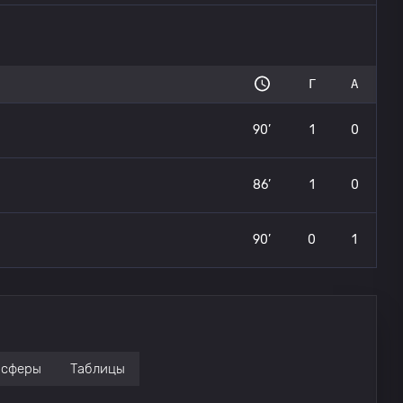
Г
А
90’
1
0
86’
1
0
90’
0
1
нсферы
Таблицы