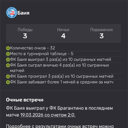
Баия
Победы
Ничьи
Поражения
3
4
3
Количество очков - 32
Место в турнирной таблице - 5
ФК Баия выиграл 3 раз(а) из 10 сыгранных матчей
ФК Баия сыграл вничью 4 раз(а) из 10 сыгранных
матчей
ФК Баия проиграл 3 раз(а) из 10 сыгранных матчей
ФК Баия забивает более 1 мячей в среднем за матч
Очные встречи
ФК Баия выиграл у ФК Брагантино в последнем
матче
19.03.2026 со счетом 2:0.
Подробнее с результатами очных встреч можно