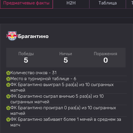
Предматчевые факты
Н2Н
Таблица
Брагантино
Победы
Ничьи
Поражения
5
5
0
Количество очков - 31
Место в турнирной таблице - 6
ФК Брагантино выиграл 5 раз(а) из 10 сыгранных
матчей
ФК Брагантино сыграл вничью 5 раз(а) из 10
сыгранных матчей
ФК Брагантино проиграл 0 раз(а) из 10 сыгранных
матчей
ФК Брагантино забивает более 1 мячей в среднем за
матч