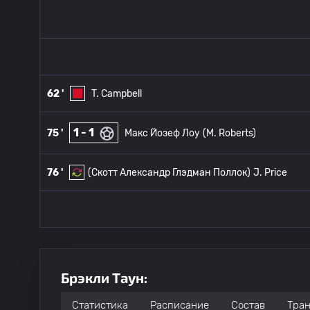
62 '
T. Campbell
1 - 1
75 '
Макс Йозеф Лоу
(M. Roberts)
76 '
(Скотт Александр Глэдман Поллок)
J. Price
Брэкли Таун:
Статистика
Расписание
Состав
Тра