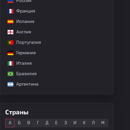
Россия
Франция
Испания
Англия
Португалия
Германия
Италия
Бразилия
Аргентина
Страны
Все
А
Б
В
Г
Д
Е
З
И
К
Л
М
Н
О