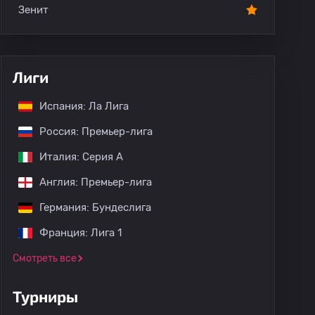
Зенит
Лиги
Испания: Ла Лига
Россия: Премьер-лига
Италия: Серия А
Англия: Премьер-лига
Германия: Бундеслига
Франция: Лига 1
Смотреть все
Турниры