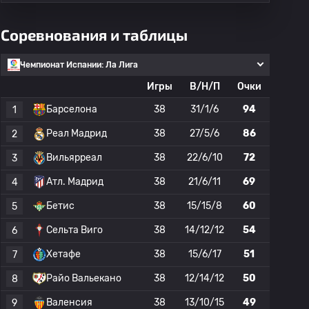
Соревнования и таблицы
Чемпионат Испании: Ла Лига
Игры
В/Н/П
Очки
Барселона
38
31/1/6
94
1
Реал Мадрид
38
27/5/6
86
2
Вильярреал
38
22/6/10
72
3
Атл. Мадрид
38
21/6/11
69
4
Бетис
38
15/15/8
60
5
Сельта Виго
38
14/12/12
54
6
Хетафе
38
15/6/17
51
7
Райо Вальекано
38
12/14/12
50
8
Валенсия
38
13/10/15
49
9