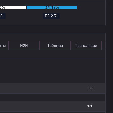
13%
34.17%
18
П2
2.31
кты
Н2Н
Таблица
Трансляции
П
0-0
1-1