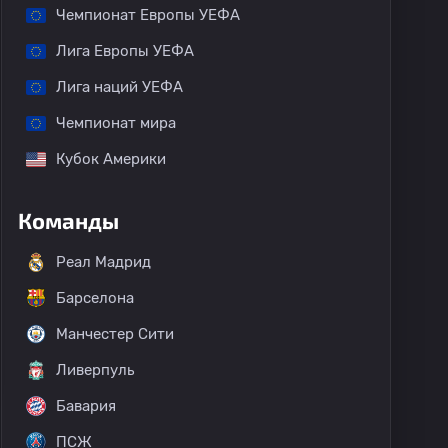
Чемпионат Европы УЕФА
Лига Европы УЕФА
Лига наций УЕФА
Чемпионат мира
Кубок Америки
щеские матчи
Кубок национальной лиги Англии
Команды
Реал Мадрид
Барселона
Манчестер Сити
Ливерпуль
Бавария
ПСЖ