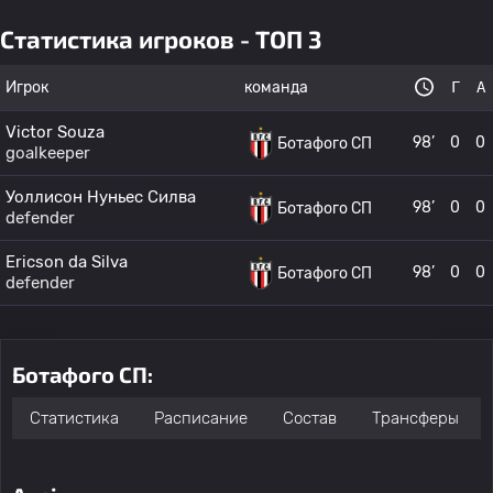
Статистика игроков - ТОП 3
Игрок
команда
Г
А
Victor Souza
98’
0
0
Ботафого СП
goalkeeper
Уоллисон Нуньес Силва
98’
0
0
Ботафого СП
defender
Ericson da Silva
98’
0
0
Ботафого СП
defender
Ботафого СП:
Статистика
Расписание
Состав
Трансферы