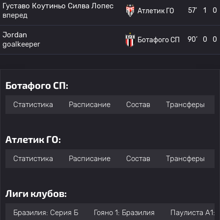
Густаво Коутиньо Силва Лопес
57’
1
0
Атлетик ГО
вперед
Jordan
90’
0
0
Ботафого СП
goalkeeper
Ботафого СП:
Статистика
Расписание
Состав
Трансферы
Атлетик ГО:
Статистика
Расписание
Состав
Трансферы
Лиги клубов:
Бразилия: Серия Б
Гояно 1: Бразилия
Паулиста А1: 