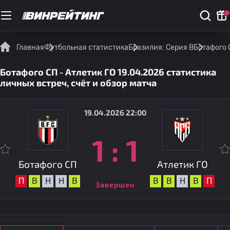
Главная
Футбольная статистика
Бразилия: Серия B
Ботафого 
Ботафого СП - Атлетик ГО 19.04.2026 статистика
личных встреч, счёт и обзор матча
19.04.2026 22:00
1
:
1
Ботафого СП
Атлетик ГО
П
В
Н
Н
В
В
В
Н
В
П
Завершен