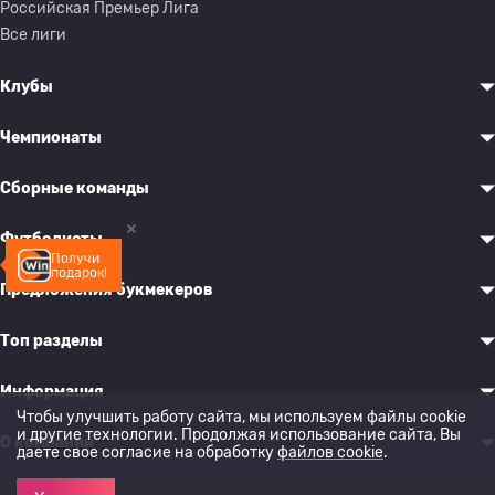
Российская Премьер Лига
Все лиги
Клубы
Чемпионаты
Сборные команды
Футболисты
Получи
подарок!
Предложения букмекеров
Топ разделы
Информация
Чтобы улучшить работу сайта, мы используем файлы cookie
и другие технологии. Продолжая использование сайта, Вы
О компании
даете свое согласие на обработку
файлов cookie
.