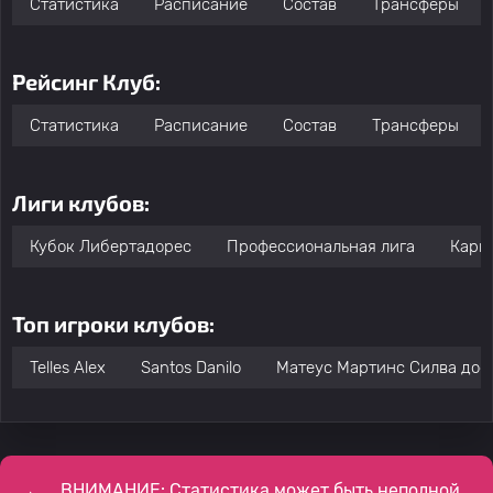
Статистика
Расписание
Состав
Трансферы
Рейсинг Клуб:
Статистика
Расписание
Состав
Трансферы
Лиги клубов:
Кубок Либертадорес
Профессиональная лига
Кари
Топ игроки клубов:
Telles Alex
Santos Danilo
Матеус Мартинс Силва дос
ВНИМАНИЕ: Статистика может быть неполной,