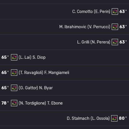
C. Comotto
(E. Perin)
63 '
M. Ibrahimovic
(V. Perrucci)
63 '
L. Grilli
(N. Perera)
63 '
65 '
(L. Lai)
S. Diop
65 '
(T. Ravaglioli)
F. Mangiameli
65 '
(G. Gattor)
N. Byar
78 '
(N. Tordiglione)
T. Ebone
D. Stalmach
(L. Ossola)
80 '