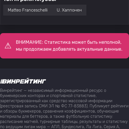
Matteo Franceschelli
U. Хаппонен
ВНИМАНИЕ: Статистика может быть неполной,
мы продолжаем добавлять актуальные данные.
Винрейтинг — независимый информационный ресурс о
букмекерских конторах и спортивной статистике,
зарегистрированный как средство массовой информации
(реестровая запись СМИ ЭЛ № ФС 77-83883). Публикует рейтинги
и обзоры букмекеров, сравнения коэффициентов, обучающие
материалы для беттеров, а также футбольную статистику:
расписание матчей, турнирные таблицы, результаты и статистику
по ведущим лигам мира — АПЛ, Бундеслига, Ла Лига, Серия А,