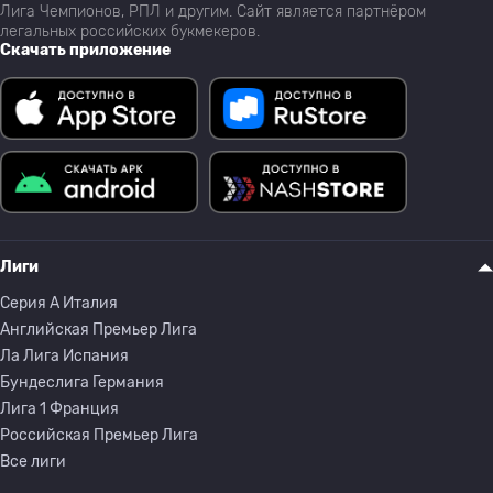
Лига Чемпионов, РПЛ и другим. Сайт является партнёром
легальных российских букмекеров.
Скачать приложение
Лиги
Серия A Италия
Английская Премьер Лига
Ла Лига Испания
Бундеслига Германия
Лига 1 Франция
Российская Премьер Лига
Все лиги