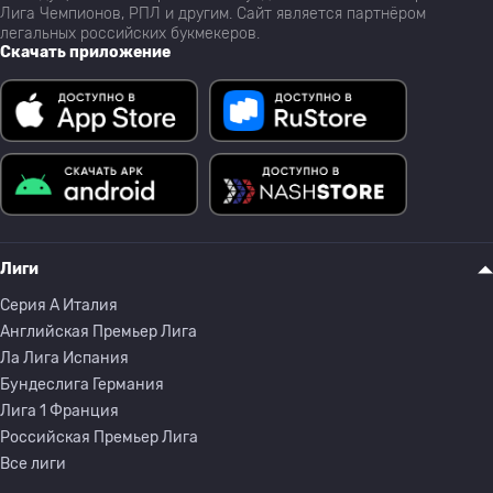
Лига Чемпионов, РПЛ и другим. Сайт является партнёром
легальных российских букмекеров.
Скачать приложение
Лиги
Серия A Италия
Английская Премьер Лига
Ла Лига Испания
Бундеслига Германия
Лига 1 Франция
Российская Премьер Лига
Все лиги