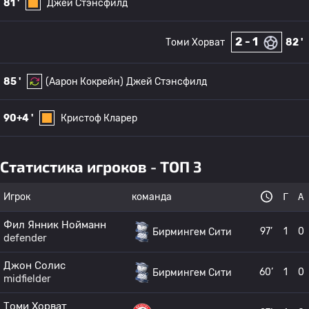
81 '
Джей Стэнсфилд
2 - 1
Томи Хорват
82 '
85 '
(Аарон Кокрейн)
Джей Стэнсфилд
90+4 '
Кристоф Кларер
Статистика игроков - ТОП 3
Игрок
команда
Г
А
Фил Янник Нойманн
97’
1
0
Бирмингем Сити
defender
Джон Солис
60’
1
0
Бирмингем Сити
midfielder
Томи Хорват