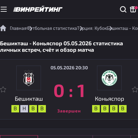
Главная
Футбольная статистика
Турция: Кубок
Бешикташ - Ко
Бешикташ - Коньяспор 05.05.2026 статистика
личных встреч, счёт и обзор матча
05.05.2026 20:30
0
:
1
Бешикташ
Коньяспор
В
Н
В
В
В
В
В
В
Завершен