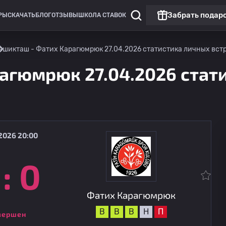
Забрать подар
РЫ
СКАЧАТЬ
БЛОГ
ОТЗЫВЫ
ШКОЛА СТАВОК
ешикташ - Фатих Карагюмрюк 27.04.2026 статистика личных встре
агюмрюк 27.04.2026 стати
2026 20:00
:
0
Лига 1
Фатих Карагюмрюк
15.08
19:00
Умраниеспор
Фатих Карагюмрюк
В
В
В
Н
П
вершен