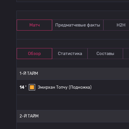
Матч
Предматчевые факты
Н2Н
Обзор
Статистика
Составы
1-Й ТАЙМ
14 '
Эмирхан Топчу
(Подножка)
2-Й ТАЙМ