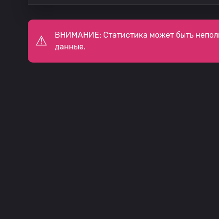
ВНИМАНИЕ: Статистика может быть непол
данные.