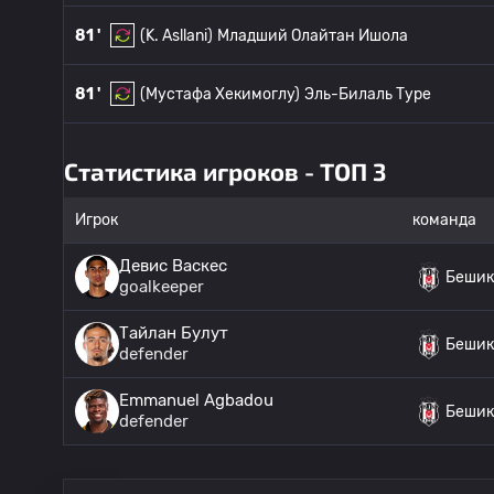
81 '
(K. Asllani)
Младший Олайтан Ишола
81 '
(Мустафа Хекимоглу)
Эль-Билаль Туре
Статистика игроков - ТОП 3
Игрок
команда
Девис Васкес
Бешик
goalkeeper
Тайлан Булут
Бешик
defender
Emmanuel Agbadou
Бешик
defender