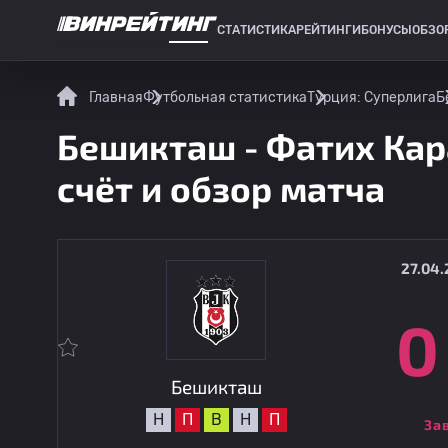
СТАТИСТИКА
РЕЙТИНГИ
БОНУСЫ
ОБЗО
СПОРТИВНАЯ СТАТИСТИКА
Главная
Футбольная статистика
Турция: Суперлига
Б
Бешикташ - Фатих Кар
счёт и обзор матча
27.04.
0
Бешикташ
Н
П
В
Н
П
За