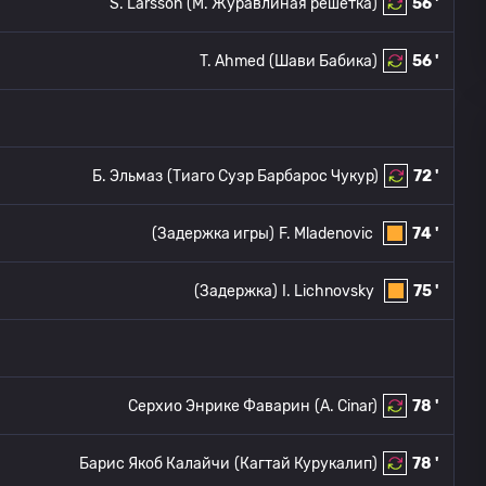
S. Larsson
(M. Журавлиная решетка)
56 '
T. Ahmed
(Шави Бабика)
56 '
Б. Эльмаз
(Тиаго Суэр Барбарос Чукур)
72 '
(Задержка игры)
F. Mladenovic
74 '
(Задержка)
I. Lichnovsky
75 '
Серхио Энрике Фаварин
(A. Cinar)
78 '
Барис Якоб Калайчи
(Кагтай Курукалип)
78 '