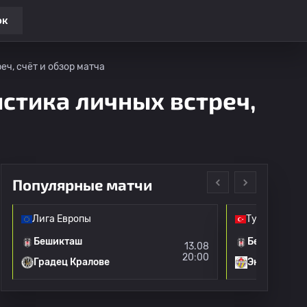
ок
ч, счёт и обзор матча
стика личных встреч,
Популярные матчи
Лига Европы
Турция: Суп
Бешикташ
Бешикташ
13.08
20:00
Градец Кралове
Эюпспор