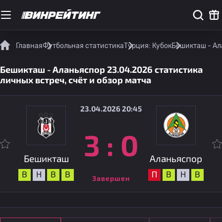
Главная
Футбольная статистика
Турция: Кубок
Бешикташ - Ал
Бешикташ - Аланьяспор 23.04.2026 статистика
личных встреч, счёт и обзор матча
23.04.2026 20:45
3
:
0
Бешикташ
Аланьяспор
В
Н
В
В
П
В
Н
В
Завершен