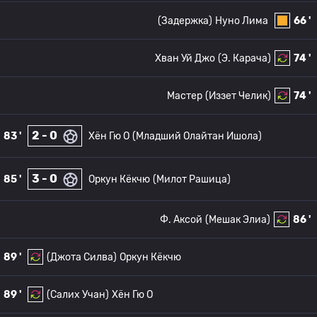
(Задержка)
Нуно Лима
66 '
Хван Уй Джо
(Э. Карача)
74 '
Мастер
(Иззет Челик)
74 '
2 - 0
83 '
Хён Гю О
(Младший Олайтан Ишола)
3 - 0
85 '
Оркун Кёкчю
(Милот Рашица)
Ф. Аксой
(Мешак Элиа)
86 '
89 '
(Джота Силва)
Оркун Кёкчю
89 '
(Салих Учан)
Хён Гю О