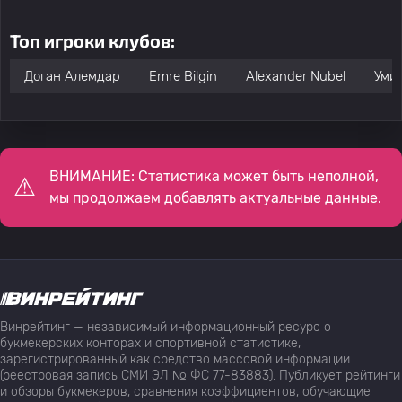
Топ игроки клубов:
Доган Алемдар
Emre Bilgin
Alexander Nubel
Уми
ВНИМАНИЕ: Статистика может быть неполной,
мы продолжаем добавлять актуальные данные.
Винрейтинг — независимый информационный ресурс о
букмекерских конторах и спортивной статистике,
зарегистрированный как средство массовой информации
(реестровая запись СМИ ЭЛ № ФС 77-83883). Публикует рейтинги
и обзоры букмекеров, сравнения коэффициентов, обучающие