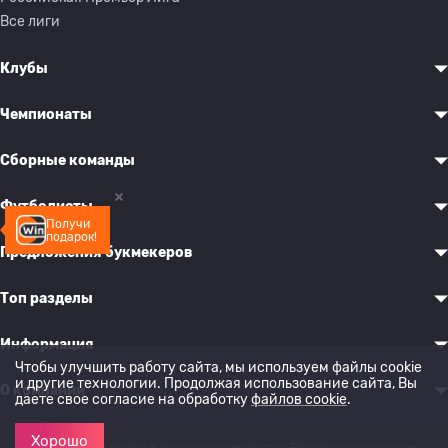
Все лиги
Клубы
Чемпионаты
Сборные команды
Футболисты
Получи
подарок!
Предложения букмекеров
Топ разделы
Информация
Чтобы улучшить работу сайта, мы используем файлы cookie
и другие технологии. Продолжая использование сайта, Вы
О компании
даете свое согласие на обработку
файлов cookie
.
Хорошо