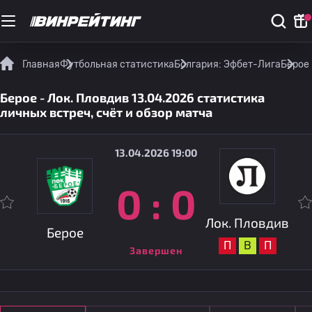
Главная
Футбольная статистика
Болгария: Эфбет-Лига
Берое 
Берое - Лок. Пловдив 13.04.2026 статистика
личных встреч, счёт и обзор матча
13.04.2026 19:00
0
:
0
Лок. Пловдив
Берое
П
В
П
Завершен