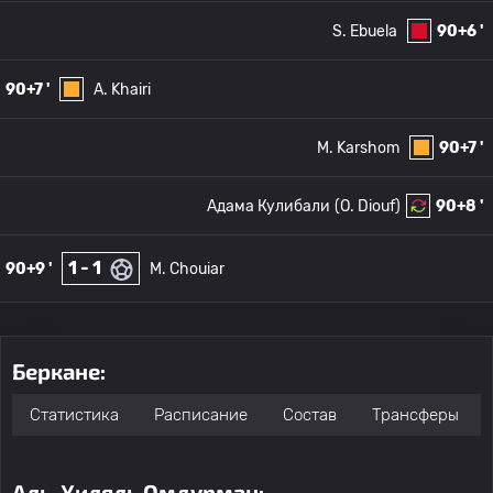
S. Ebuela
90+6 '
90+7 '
A. Khairi
M. Karshom
90+7 '
Адама Кулибали
(O. Diouf)
90+8 '
1 - 1
90+9 '
M. Chouiar
Беркане:
Статистика
Расписание
Состав
Трансферы
Аль-Хиляль Омдурман: