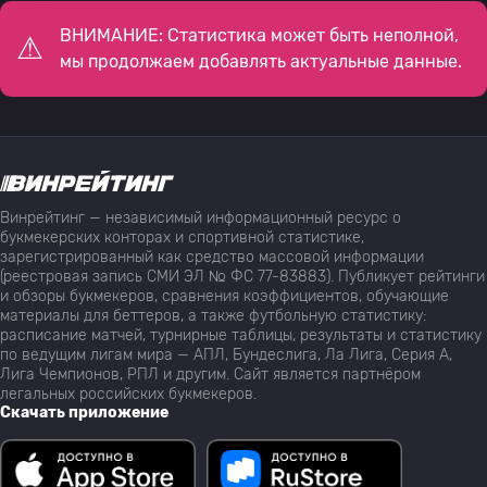
ВНИМАНИЕ: Статистика может быть неполной,
мы продолжаем добавлять актуальные данные.
Винрейтинг — независимый информационный ресурс о
букмекерских конторах и спортивной статистике,
зарегистрированный как средство массовой информации
(реестровая запись СМИ ЭЛ № ФС 77-83883). Публикует рейтинги
и обзоры букмекеров, сравнения коэффициентов, обучающие
материалы для беттеров, а также футбольную статистику:
расписание матчей, турнирные таблицы, результаты и статистику
по ведущим лигам мира — АПЛ, Бундеслига, Ла Лига, Серия А,
Лига Чемпионов, РПЛ и другим. Сайт является партнёром
легальных российских букмекеров.
Скачать приложение