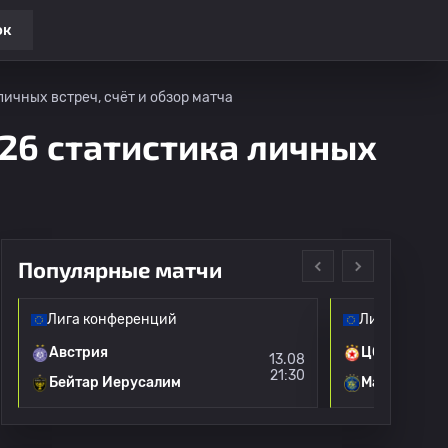
ок
ичных встреч, счёт и обзор матча
026 статистика личных
Популярные матчи
Лига конференций
Лига Европы
Австрия
ЦСКА Софи
13.08
21:30
Бейтар Иерусалим
Маккаби Те