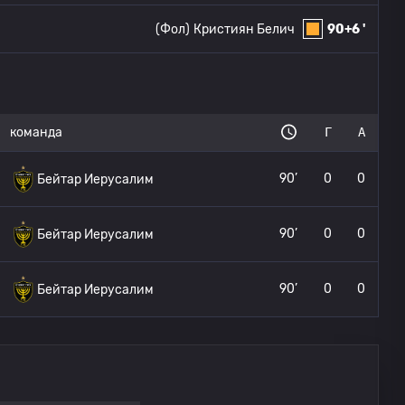
(Фол)
Кристиян Белич
90+6 '
команда
Г
А
90’
0
0
Бейтар Иерусалим
90’
0
0
Бейтар Иерусалим
90’
0
0
Бейтар Иерусалим