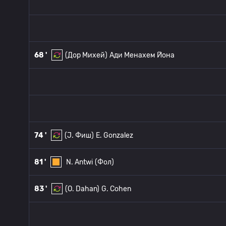
68 '
(Дор Михей)
Ади Менахем Йона
74 '
(J. Фиш)
E. Gonzalez
81 '
N. Antwi
(Фол)
83 '
(O. Dahan)
G. Cohen