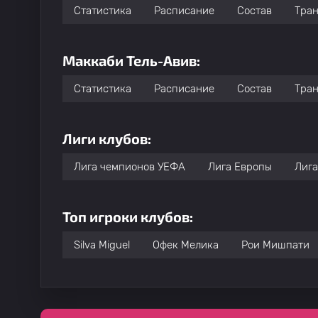
Статистика
Расписание
Состав
Тра
Маккаби Тель-Авив:
Статистика
Расписание
Состав
Тра
Лиги клубов:
Лига чемпионов УЕФА
Лига Европы
Лига
Топ игроки клубов:
Silva Miguel
Офек Мелика
Рои Мишпати