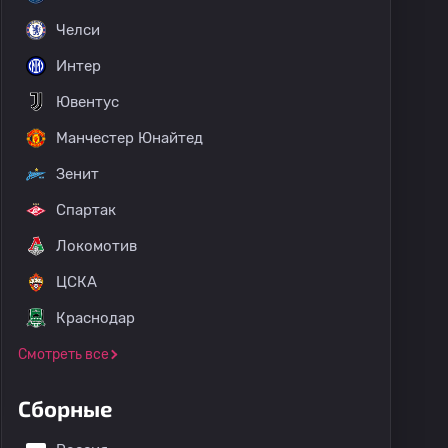
Челси
Интер
Ювентус
Манчестер Юнайтед
Зенит
Спартак
Кубок Израиля
Суперкубок: Израиль
Лига конференций
Локомотив
ЦСКА
Краснодар
Смотреть все
Сборные