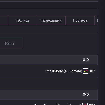
Таблица
Трансляции
Прогноз
Ком
Текст
0-0
Раз Шломо
(M. Camara)
12 '
0-0