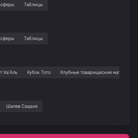
нсферы
Таблицы
нсферы
Таблицы
т Ха'Аль
Кубок Тото
Клубные товарищеские матчи
Шалев Саадия