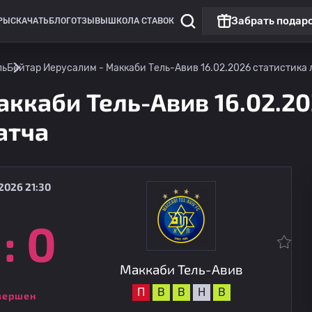
Забрать подар
РЫ
СКАЧАТЬ
БЛОГ
ОТЗЫВЫ
ШКОЛА СТАВОК
ль
Бейтар Иерусалим - Маккаби Тель-Авив 16.02.2026 статистика л
аккаби Тель-Авив 16.02.2
атча
2026 21:30
:
0
Лига Европы
Матч дня
ЦСКА София
13.08
21:00
Маккаби Тель-Авив
Маккаби Тель-Авив
П
В
В
Н
В
вершен