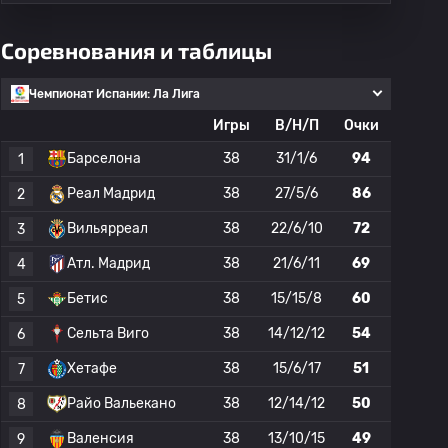
Соревнования и таблицы
Чемпионат Испании: Ла Лига
Игры
В/Н/П
Очки
Барселона
38
31/1/6
94
1
Реал Мадрид
38
27/5/6
86
2
Вильярреал
38
22/6/10
72
3
Атл. Мадрид
38
21/6/11
69
4
Бетис
38
15/15/8
60
5
Сельта Виго
38
14/12/12
54
6
Хетафе
38
15/6/17
51
7
Райо Вальекано
38
12/14/12
50
8
Валенсия
38
13/10/15
49
9