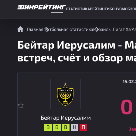
СТАТИСТИКА
РЕЙТИНГИ
БОНУСЫ
ОБЗО
СПОРТИВНАЯ СТАТИСТИКА
Главная
Футбольная статистика
Израиль: Лигат Ха'А
Бейтар Иерусалим - М
встреч, счёт и обзор м
16.02.
0
Бейтар Иерусалим
В
В
В
Н
П
За