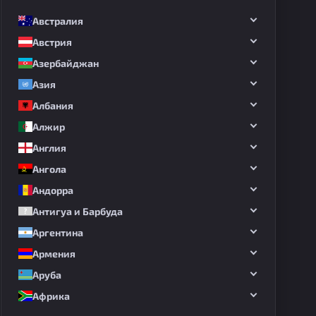
Австралия
Австрия
Азербайджан
Азия
Албания
Алжир
Англия
Ангола
Андорра
Антигуа и Барбуда
Аргентина
Армения
Аруба
Африка