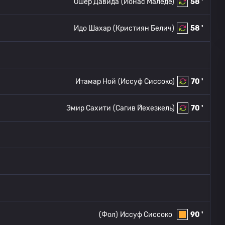
Ошер Давида
(Йонас Маледе)
58 '
Идо Шахар
(Кристиян Белич)
58 '
Итамар Ной
(Иссуф Сиссоко)
70 '
Эмир Сахити
(Сагив Йехезкель)
70 '
(Фол)
Иссуф Сиссоко
90 '