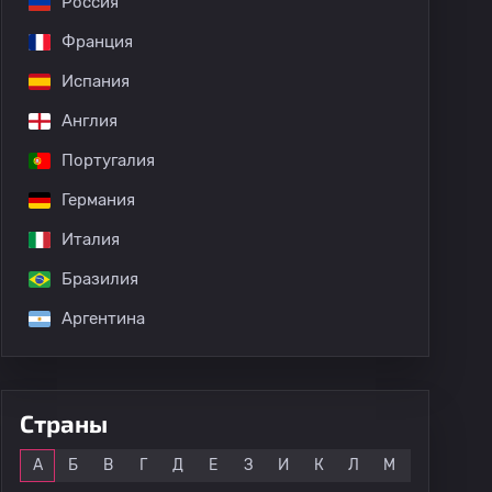
Россия
Франция
Испания
Англия
Португалия
Германия
Италия
Бразилия
Аргентина
Страны
Все
А
Б
В
Г
Д
Е
З
И
К
Л
М
Н
О