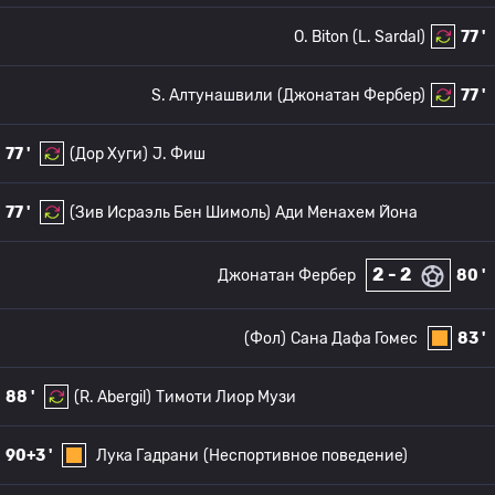
O. Biton
(L. Sardal)
77 '
S. Алтунашвили
(Джонатан Фербер)
77 '
77 '
(Дор Хуги)
J. Фиш
77 '
(Зив Исраэль Бен Шимоль)
Ади Менахем Йона
2 - 2
Джонатан Фербер
80 '
(Фол)
Сана Дафа Гомес
83 '
88 '
(R. Abergil)
Тимоти Лиор Музи
90+3 '
Лука Гадрани
(Неспортивное поведение)