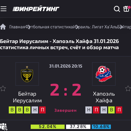
Главная
Футбольная статистика
Израиль: Лигат Ха'Аль
Бейтар
Бейтар Иерусалим - Хапоэль Хайфа 31.01.2026
статистика личных встреч, счёт и обзор матча
31.01.2026 20:15
2
:
2
Бейтар
Хапоэль
Иерусалим
Хайфа
В
В
В
Н
П
Н
П
Н
В
П
Завершен
52.04%
37.28%
10.68%