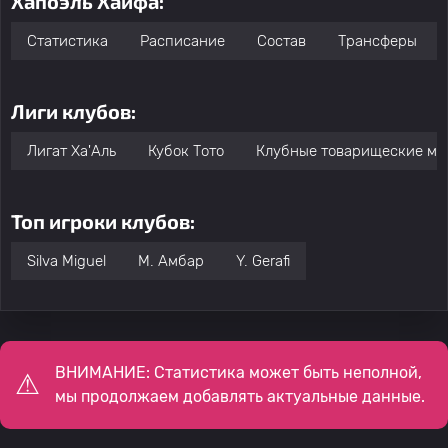
Хапоэль Хайфа:
Статистика
Расписание
Состав
Трансферы
Лиги клубов:
Лигат Ха'Аль
Кубок Тото
Клубные товарищеские ма
Топ игроки клубов:
Silva Miguel
M. Амбар
Y. Gerafi
ВНИМАНИЕ: Статистика может быть неполной,
мы продолжаем добавлять актуальные данные.