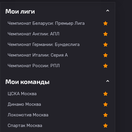
Мои лиги
Чемпионат Беларуси: Премьер Лига
ментарии
Чемпионат Англии: АПЛ
Чемпионат Германии: Бундеслига
Чемпионат Италии: Серия А
Чемпионат России: РПЛ
Мои команды
ЦСКА Москва
Динамо Москва
Локомотив Москва
Спартак Москва