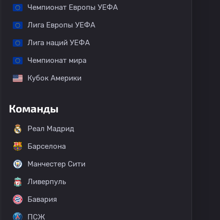
Чемпионат Европы УЕФА
Лига Европы УЕФА
Лига наций УЕФА
Чемпионат мира
Кубок Америки
Команды
Реал Мадрид
Барселона
Манчестер Сити
Ливерпуль
Бавария
ПСЖ