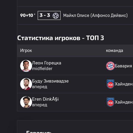
3 - 3
90+10 '
Майкл Олисе
(Алфонсо Дейвис)
Статистика игроков - ТОП 3
Игрок
команда
Леон Горецка
Бавария
midfielder
Буду Зивзивадзе
Хайнден
вперед
Eren DinkÃ§i
Хайнден
вперед
Бавария: