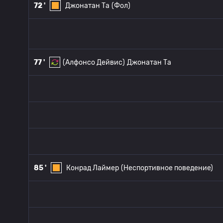
72 '
Джонатан Та
(Фол)
77 '
(Алфонсо Дейвис)
Джонатан Та
85 '
Конрад Лаймер
(Неспортивное поведение)