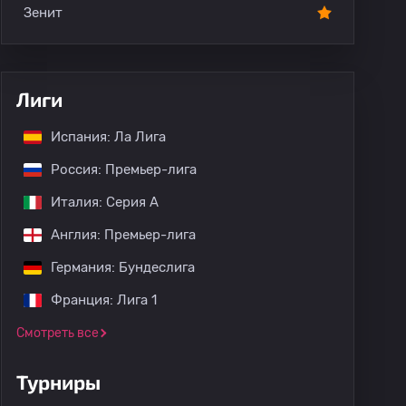
Зенит
Лиги
Испания: Ла Лига
Россия: Премьер-лига
Италия: Серия А
Англия: Премьер-лига
Германия: Бундеслига
Франция: Лига 1
Смотреть все
Турниры