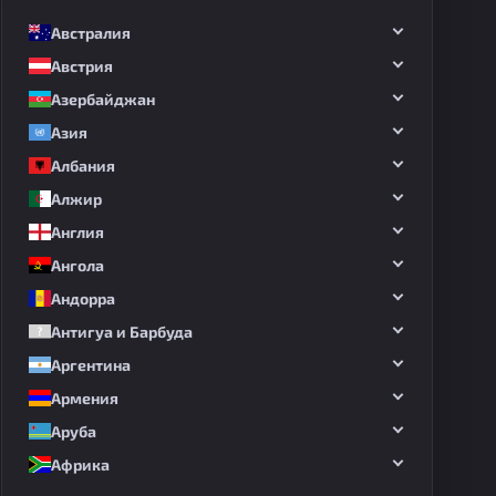
Австралия
Австрия
Азербайджан
Азия
Албания
Алжир
Англия
Ангола
Андорра
Антигуа и Барбуда
Аргентина
Армения
Аруба
Африка