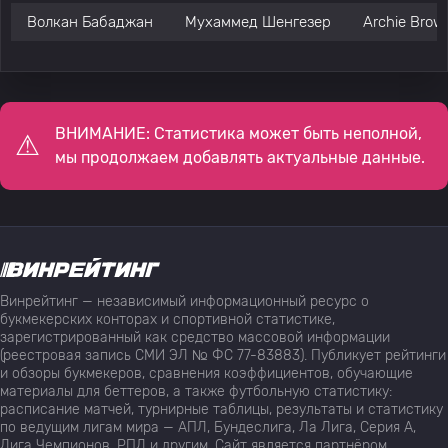
Волкан Бабаджан
Мухаммед Шенгезер
Archie Brow
ВНИМАНИЕ: Статистика может быть неполной,
мы продолжаем добавлять актуальные данные.
Винрейтинг — независимый информационный ресурс о
букмекерских конторах и спортивной статистике,
зарегистрированный как средство массовой информации
(реестровая запись СМИ ЭЛ № ФС 77-83883). Публикует рейтинги
и обзоры букмекеров, сравнения коэффициентов, обучающие
материалы для беттеров, а также футбольную статистику:
расписание матчей, турнирные таблицы, результаты и статистику
по ведущим лигам мира — АПЛ, Бундеслига, Ла Лига, Серия А,
Лига Чемпионов, РПЛ и другим. Сайт является партнёром