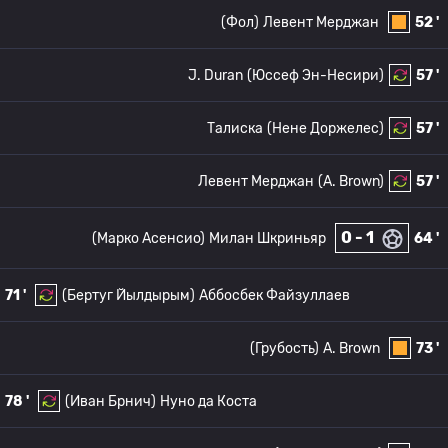
(Фол)
Левент Мерджан
52 '
J. Duran
(Юссеф Эн-Несири)
57 '
Талиска
(Нене Доржелес)
57 '
Левент Мерджан
(A. Brown)
57 '
0 - 1
(Марко Асенсио)
Милан Шкриньяр
64 '
71 '
(Бертуг Йылдырым)
Аббосбек Файзуллаев
(Грубость)
A. Brown
73 '
78 '
(Иван Брнич)
Нуно да Коста