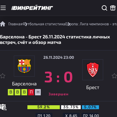
Главная
Футбольная статистика
Европа: Лига чемпионов - эт
Барселона - Брест 26.11.2024 статистика личных
встреч, счёт и обзор матча
26.11.2024 23:00
3
:
0
Барселона
Брест
В
В
В
П
Н
Завершен
59.2%
35.73%
5.07%
П1
1.20
Х
8.45
П2
14.00