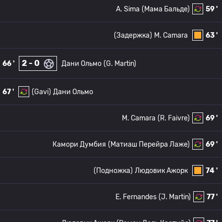
A. Sima
(Мама Бальде)
59 '
(Задержка)
M. Camara
63 '
2 - 0
66 '
Дани Ольмо
(G. Martin)
67 '
(Gavi)
Дани Ольмо
M. Camara
(R. Faivre)
69 '
Камори Думбия
(Матиаш Перейра Лаже)
69 '
(Подножка)
Людовик Ажорк
74 '
E. Fernandes
(J. Martin)
77 '