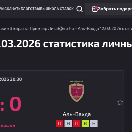
Забрать подар
РЫ
СКАЧАТЬ
БЛОГ
ОТЗЫВЫ
ШКОЛА СТАВОК
ские Эмираты: Премьер Лига
Бани Яс - Аль-Вахда 12.03.2026 стат
.03.2026 статистика личны
2026 20:30
:
0
Лига Европы
Линкольн Ред Импс
сегодня
20:00
Омония
Аль-Вахда
П
Н
П
В
Н
вершен