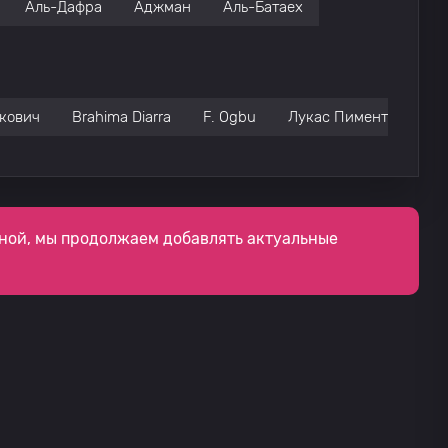
Аль-Дафра
Аджман
Аль-Батаех
кович
Brahima Diarra
F. Ogbu
Лукас Пимента
ной, мы продолжаем добавлять актуальные