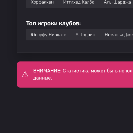
Хорфаккан
Иттихад Калба
Аль-Шарджа
Топ игроки клубов:
Юссуфу Ниакате
S. Годвин
Неманья Дже
ВНИМАНИЕ: Статистика может быть непол
данные.