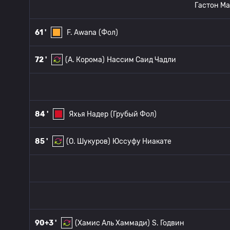
Гастон М
61 '
F. Awana
(Фол)
72 '
(A. Корома)
Нассим Саид Чадли
84 '
Яхья Надер
(Грубый Фол)
85 '
(О. Шукуров)
Юссуфу Ниакате
90+3 '
(Хамис Аль Хаммади)
S. Годвин