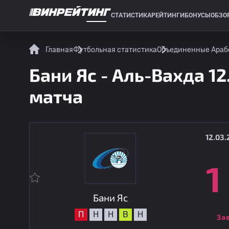
СТАТИСТИКА
РЕЙТИНГИ
БОНУСЫ
ОБЗО
СПОРТИВНАЯ СТАТИСТИКА
Главная
Футбольная статистика
Объединенные Араб
Бани Яс - Аль-Вахда 12
матча
12.03.
1
Бани Яс
П
Н
Н
В
Н
За