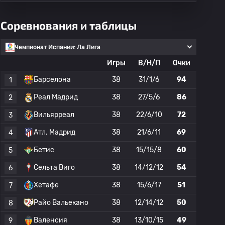
Соревнования и таблицы
Чемпионат Испании: Ла Лига
Игры
В/Н/П
Очки
Барселона
38
31/1/6
94
1
Реал Мадрид
38
27/5/6
86
2
Вильярреал
38
22/6/10
72
3
Атл. Мадрид
38
21/6/11
69
4
Бетис
38
15/15/8
60
5
Сельта Виго
38
14/12/12
54
6
Хетафе
38
15/6/17
51
7
Райо Вальекано
38
12/14/12
50
8
Валенсия
38
13/10/15
49
9