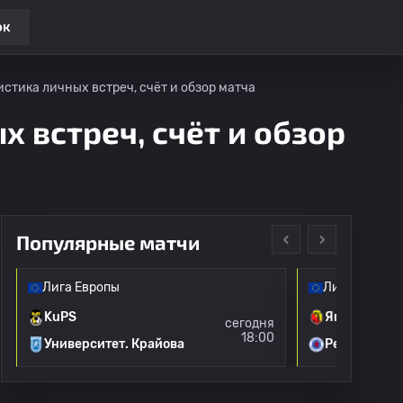
ок
истика личных встреч, счёт и обзор матча
х встреч, счёт и обзор
Популярные матчи
Лига Европы
Лига Европы
KuPS
Ягеллония
сегодня
18:00
Университет. Крайова
Рейнджерс