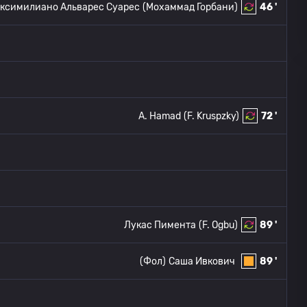
аксимилиано Альварес Суарес
(Мохаммад Горбани)
46 '
A. Hamad
(F. Kruspzky)
72 '
Лукас Пимента
(F. Ogbu)
89 '
(Фол)
Саша Ивкович
89 '