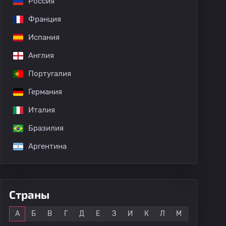
Россия
Франция
Испания
Англия
Португалия
Германия
Италия
Бразилия
Аргентина
Страны
Все
А
Б
В
Г
Д
Е
З
И
К
Л
М
Н
О