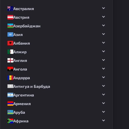
Австралия
Австрия
Азербайджан
Азия
Албания
Алжир
Англия
Ангола
Андорра
Антигуа и Барбуда
Аргентина
Армения
Аруба
Африка