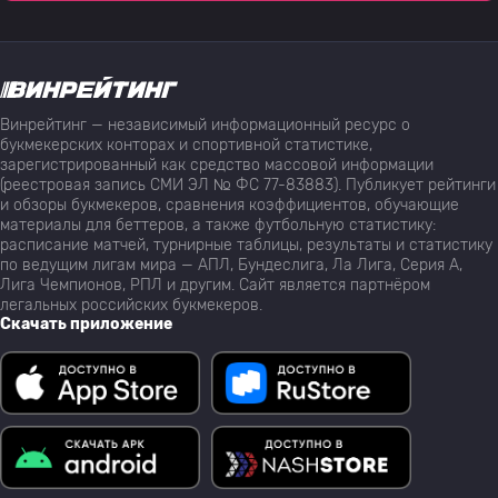
Винрейтинг — независимый информационный ресурс о
букмекерских конторах и спортивной статистике,
зарегистрированный как средство массовой информации
(реестровая запись СМИ ЭЛ № ФС 77-83883). Публикует рейтинги
и обзоры букмекеров, сравнения коэффициентов, обучающие
материалы для беттеров, а также футбольную статистику:
расписание матчей, турнирные таблицы, результаты и статистику
по ведущим лигам мира — АПЛ, Бундеслига, Ла Лига, Серия А,
Лига Чемпионов, РПЛ и другим. Сайт является партнёром
легальных российских букмекеров.
Скачать приложение