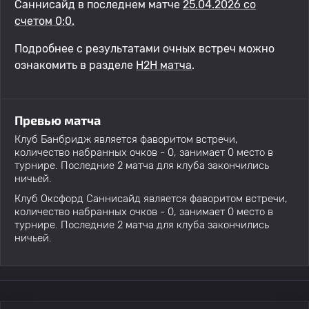
Саннисайд в последнем матче
25.04.2026 со
счетом 0:0.
Подробнее с результатами очных встреч можно
ознакомить в разделе
H2H матча
.
Превью матча
Клуб Банбридж является фаворитом встречи,
количество набранных очков - 0, занимает 0 место в
турнире. Последние 2 матча для клуба закончились
ничьей.
Клуб Оксфорд Саннисайд является фаворитом встречи,
количество набранных очков - 0, занимает 0 место в
турнире. Последние 2 матча для клуба закончились
ничьей.