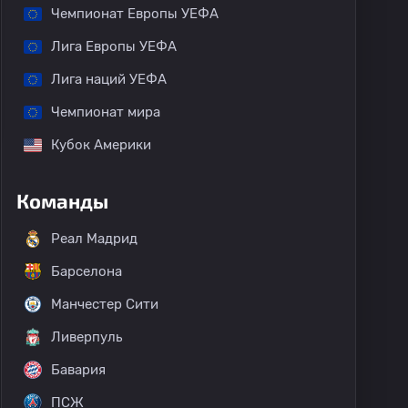
Чемпионат Европы УЕФА
Лига Европы УЕФА
Лига наций УЕФА
Чемпионат мира
Кубок Америки
Команды
Реал Мадрид
Барселона
Манчестер Сити
Ливерпуль
Бавария
ПСЖ