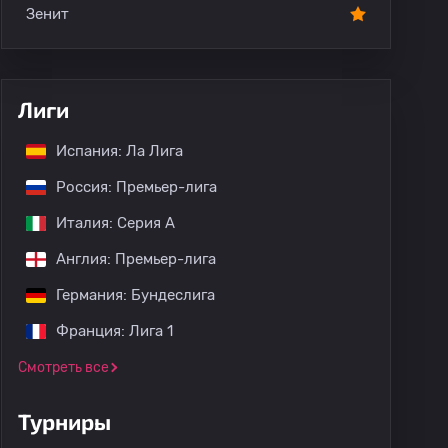
Зенит
Лиги
Испания: Ла Лига
Россия: Премьер-лига
Италия: Серия А
Англия: Премьер-лига
Германия: Бундеслига
Франция: Лига 1
Смотреть все
Турниры