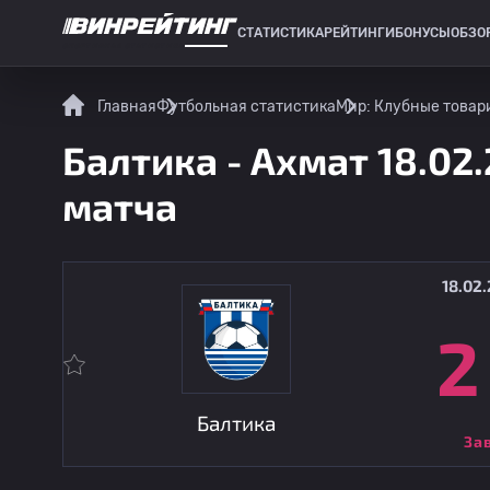
СТАТИСТИКА
РЕЙТИНГИ
БОНУСЫ
ОБЗО
СПОРТИВНАЯ СТАТИСТИКА
Главная
Футбольная статистика
Мир: Клубные товар
Балтика - Ахмат 18.02
матча
18.02.
2
Балтика
За