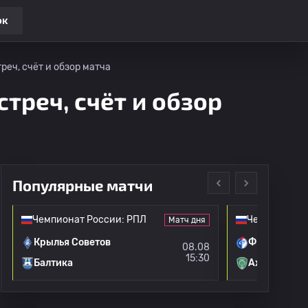
ок
реч, счёт и обзор матча
стреч, счёт и обзор
Популярные матчи
Чемпионат России: РПЛ
Чемпионат Р
Матч дня
Крылья Советов
Факел
08.08
15:30
Балтика
Ахмат