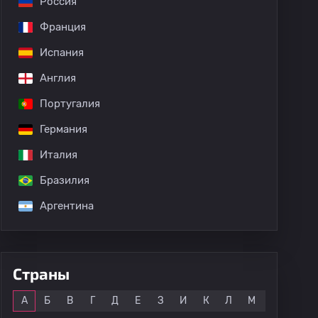
Россия
Франция
Испания
Англия
Португалия
Германия
Италия
Бразилия
Аргентина
Страны
Все
А
Б
В
Г
Д
Е
З
И
К
Л
М
Н
О