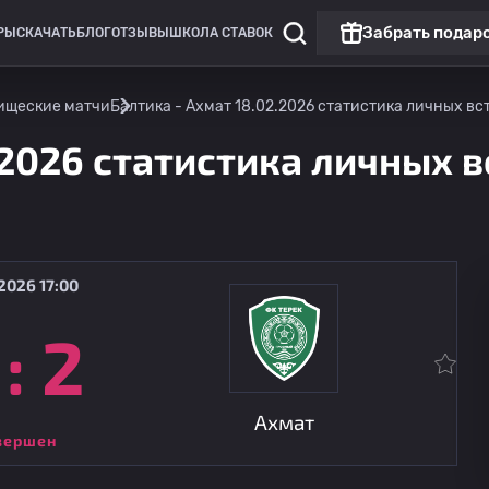
Забрать подар
РЫ
СКАЧАТЬ
БЛОГ
ОТЗЫВЫ
ШКОЛА СТАВОК
ищеские матчи
Балтика - Ахмат 18.02.2026 статистика личных вст
.2026 статистика личных в
2026 17:00
:
2
Чемпионат России: РПЛ
Факел
10.08
19:30
Ахмат
Ахмат
вершен