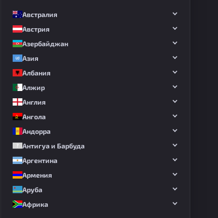
Австралия
Австрия
Азербайджан
Азия
Албания
Алжир
Англия
Ангола
Андорра
Антигуа и Барбуда
Аргентина
Армения
Аруба
Африка