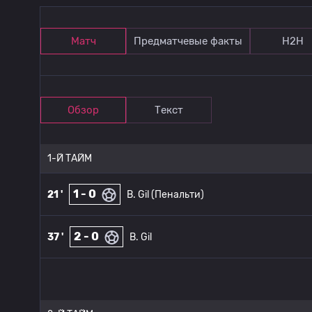
Матч
Предматчевые факты
Н2Н
Обзор
Текст
1-Й ТАЙМ
1 - 0
21 '
B. Gil (Пенальти)
2 - 0
37 '
B. Gil