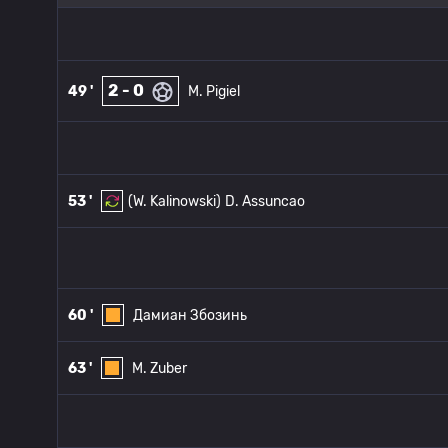
2 - 0
49 '
M. Pigiel
53 '
(W. Kalinowski)
D. Assuncao
60 '
Дамиан Збозинь
63 '
M. Zuber