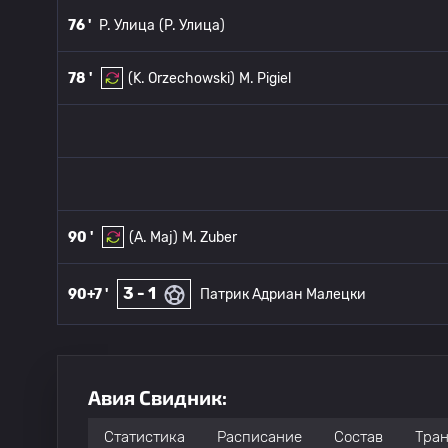
76 '
P. Улица
(P. Улица)
78 '
(K. Orzechowski)
M. Pigiel
90 '
(A. Maj)
M. Zuber
3 - 1
90+7 '
Патрик Адриан Малецки
Авия Свидник:
Статистика
Расписание
Состав
Тра