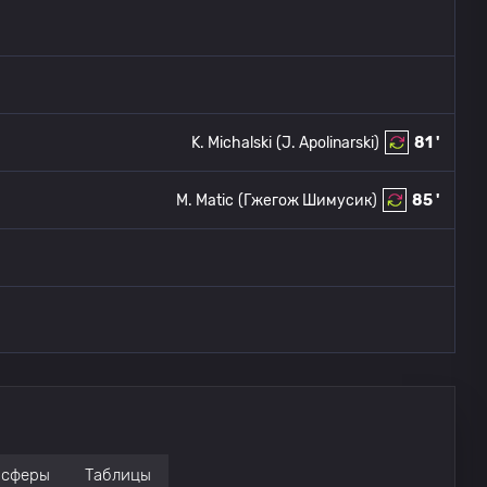
K. Michalski
(J. Apolinarski)
81 '
M. Matic
(Гжегож Шимусик)
85 '
нсферы
Таблицы