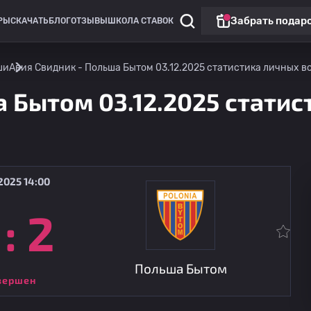
Забрать подар
РЫ
СКАЧАТЬ
БЛОГ
ОТЗЫВЫ
ШКОЛА СТАВОК
ши
Авия Свидник - Польша Бытом 03.12.2025 статистика личных вс
 Бытом 03.12.2025 статис
2025 14:00
:
2
Дивизион 1
Польша Бытом
07.08
19:00
Погон Седльце
Польша Бытом
вершен