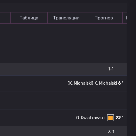
Таблица
Трансляции
Прогноз
Ком
1-1
(K. Michalski)
K. Michalski
6 '
O. Kwiatkowski
22 '
3-1