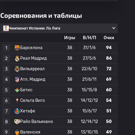
Соревнования и таблицы
Чемпионат Испании: Ла Лига
Игры
В/Н/П
Очки
Барселона
38
31/1/6
94
1
Реал Мадрид
38
27/5/6
86
2
Вильярреал
38
22/6/10
72
3
Атл. Мадрид
38
21/6/11
69
4
Бетис
38
15/15/8
60
5
Сельта Виго
38
14/12/12
54
6
Хетафе
38
15/6/17
51
7
Райо Вальекано
38
12/14/12
50
8
Валенсия
38
13/10/15
49
9