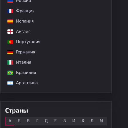
Россия
Франция
Испания
Англия
Португалия
Германия
Италия
Бразилия
Аргентина
Страны
Все
А
Б
В
Г
Д
Е
З
И
К
Л
М
Н
О