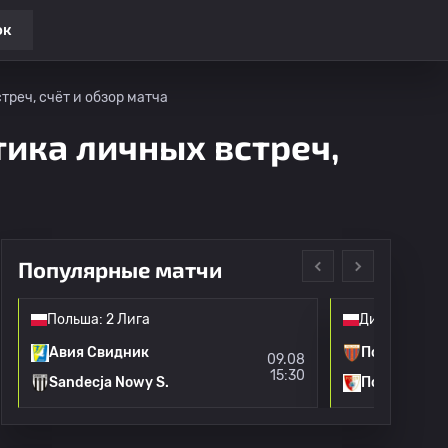
ок
треч, счёт и обзор матча
тика личных встреч,
Популярные матчи
Польша: 2 Лига
Дивизион 1
Авия Свидник
Польша Быт
09.08
15:30
Sandecja Nowy S.
Погон Седл