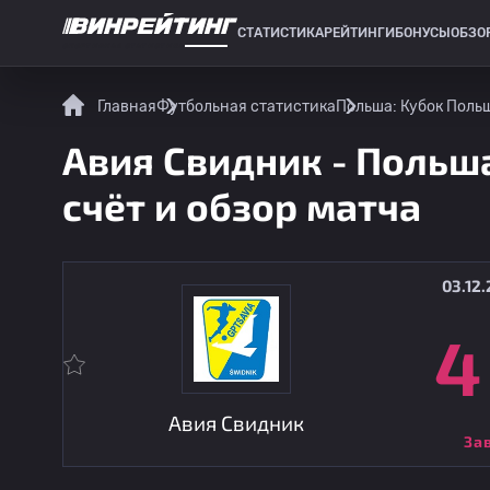
СТАТИСТИКА
РЕЙТИНГИ
БОНУСЫ
ОБЗО
СПОРТИВНАЯ СТАТИСТИКА
Главная
Футбольная статистика
Польша: Кубок Поль
Авия Свидник - Польша
счёт и обзор матча
03.12.
4
Авия Свидник
За