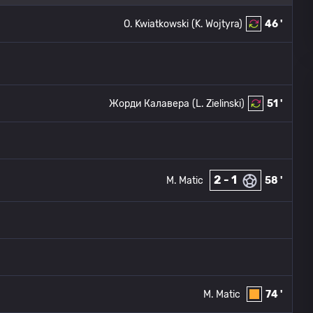
O. Kwiatkowski
(K. Wojtyra)
46 '
Жорди Калавера
(L. Zielinski)
51 '
2 - 1
M. Matic
58 '
M. Matic
74 '