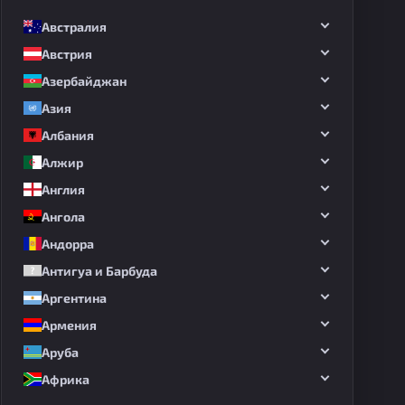
Австралия
Австрия
Азербайджан
Азия
Албания
Алжир
Англия
Ангола
Андорра
Антигуа и Барбуда
Аргентина
Армения
Аруба
Африка