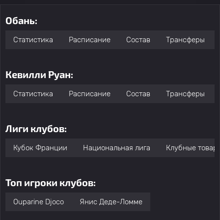
Обань:
Статистика
Расписание
Состав
Трансферы
Кевилли Руан:
Статистика
Расписание
Состав
Трансферы
Лиги клубов:
Кубок Франции
Национальная лига
Клубные товар
Топ игроки клубов:
Ouparine Djoco
Янис Деде-Ломме