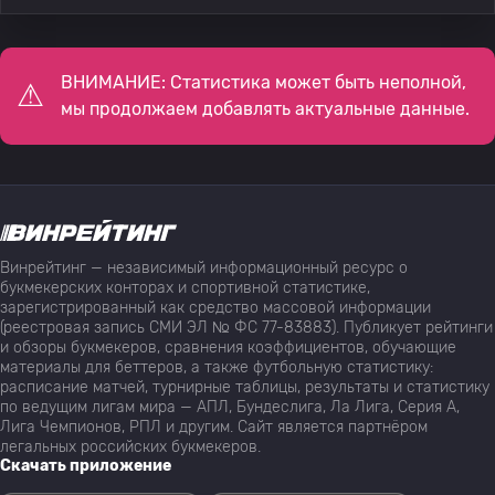
ВНИМАНИЕ: Статистика может быть неполной,
мы продолжаем добавлять актуальные данные.
Винрейтинг — независимый информационный ресурс о
букмекерских конторах и спортивной статистике,
зарегистрированный как средство массовой информации
(реестровая запись СМИ ЭЛ № ФС 77-83883). Публикует рейтинги
и обзоры букмекеров, сравнения коэффициентов, обучающие
материалы для беттеров, а также футбольную статистику:
расписание матчей, турнирные таблицы, результаты и статистику
по ведущим лигам мира — АПЛ, Бундеслига, Ла Лига, Серия А,
Лига Чемпионов, РПЛ и другим. Сайт является партнёром
легальных российских букмекеров.
Скачать приложение