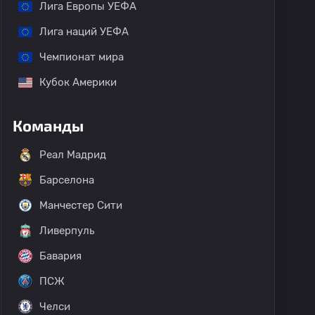
Лига Европы УЕФА
Лига наций УЕФА
Чемпионат мира
Кубок Америки
Команды
Реал Мадрид
Барселона
Манчестер Сити
Ливерпуль
Бавария
ПСЖ
Челси