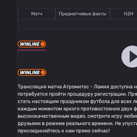
Матч
Предматчевые факты
Н2Н
Трансляция матча Атромитос - Ламия доступна н
потребуется пройти процедуру регистрации. Пр
стать настоящим праздником футбола для всех л
каждым моментом яркого противостояния двух ф
высококачественным видео, смотрите игру люби
друзьями в режиме реального времени. Не упуст
присоединяйтесь к нам прямо сейчас!