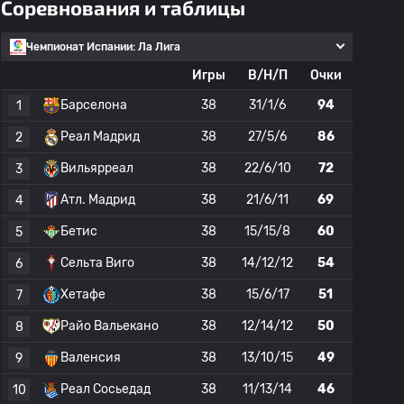
Соревнования и таблицы
Чемпионат Испании: Ла Лига
Игры
В/Н/П
Очки
Барселона
38
31/1/6
94
1
Реал Мадрид
38
27/5/6
86
2
Вильярреал
38
22/6/10
72
3
Атл. Мадрид
38
21/6/11
69
4
Бетис
38
15/15/8
60
5
Сельта Виго
38
14/12/12
54
6
Хетафе
38
15/6/17
51
7
Райо Вальекано
38
12/14/12
50
8
Валенсия
38
13/10/15
49
9
Реал Сосьедад
38
11/13/14
46
10