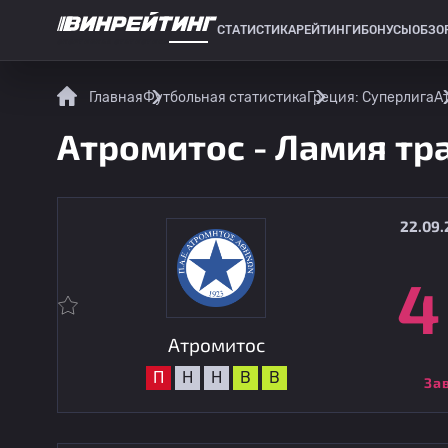
СТАТИСТИКА
РЕЙТИНГИ
БОНУСЫ
ОБЗО
СПОРТИВНАЯ СТАТИСТИКА
Главная
Футбольная статистика
Греция: Суперлига
А
Атромитос - Ламия тр
22.09.
4
Атромитос
П
Н
Н
В
В
За