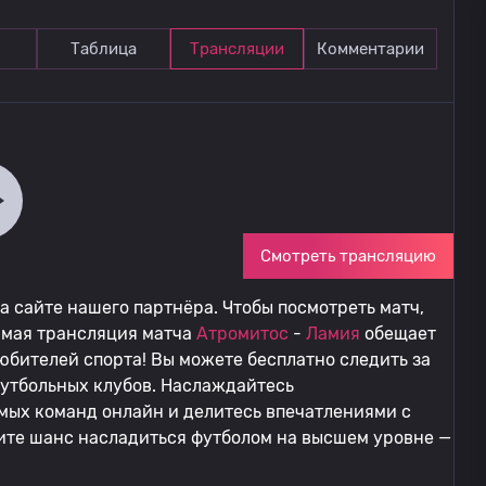
Таблица
Трансляции
Комментарии
Смотреть трансляцию
а сайте нашего партнёра. Чтобы посмотреть матч,
ямая трансляция матча
Атромитос
-
Ламия
обещает
юбителей спорта! Вы можете бесплатно следить за
утбольных клубов. Наслаждайтесь
мых команд онлайн и делитесь впечатлениями с
ите шанс насладиться футболом на высшем уровне —