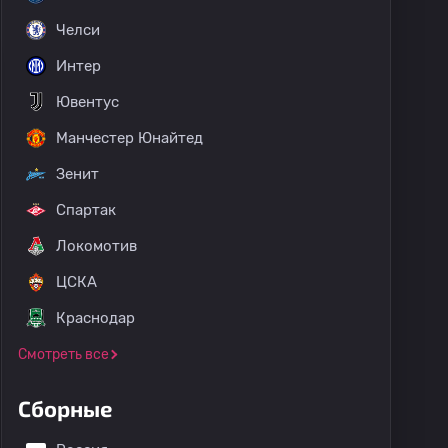
Челси
Интер
Ювентус
Манчестер Юнайтед
Зенит
Спартак
Локомотив
ЦСКА
Краснодар
Кубок Бразилии
Клубные товарищеские матчи
Южноам
Смотреть все
Сборные