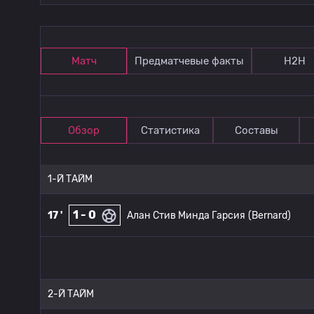
Матч
Предматчевые факты
Н2Н
Обзор
Статистика
Составы
1-Й ТАЙМ
1 - 0
17 '
Алан Стив Минда Гарсия
(Bernard)
2-Й ТАЙМ