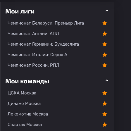
Мои лиги
Чемпионат Беларуси: Премьер Лига
ментарии
Чемпионат Англии: АПЛ
Чемпионат Германии: Бундеслига
Чемпионат Италии: Серия А
Чемпионат России: РПЛ
Мои команды
ЦСКА Москва
Динамо Москва
Локомотив Москва
Спартак Москва