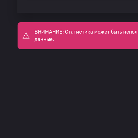
ВНИМАНИЕ: Статистика может быть непол
данные.