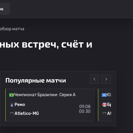
ок
 обзор матча
ных встреч, счёт и
Популярные матчи
Чемпионат Бразилии: Серия А
Южноамерик
Ремо
Брагантино
09.08
00:30
Atletico-MG
Atletico-MG