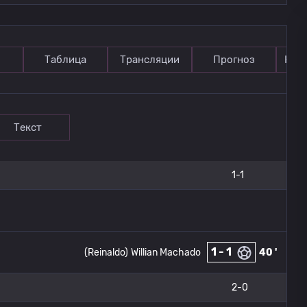
Таблица
Трансляции
Прогноз
Ком
Текст
1-1
1 - 1
(Reinaldo)
Willian Machado
40 '
2-0