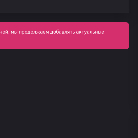
ной, мы продолжаем добавлять актуальные