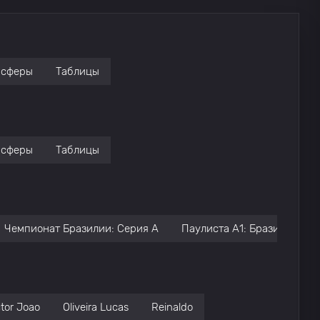
нсферы
Таблицы
нсферы
Таблицы
Чемпионат Бразилии: Серия А
Паулиста А1: Бразилия
ctor Joao
Oliveira Lucas
Reinaldo