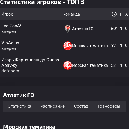
Статистика игроков - ТОП 3
Игрок
команда
Г
А
Leo JacÃ³
80’
1
0
Атлетик ГО
вперед
VinÃ­cius
97’
1
0
Морская тематика
вперед
Игорь Фернандеш да Силва
Араужу
Морская тематика
52’
1
0
defender
Атлетик ГО:
Статистика
Расписание
Состав
Трансферы
Морская тематика: