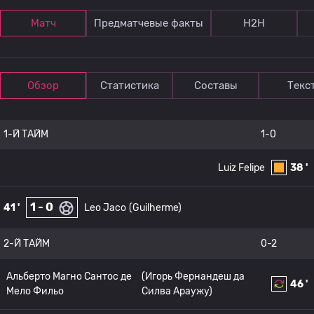
Матч
Предматчевые факты
Н2Н
Обзор
Статистика
Составы
Текс
1-Й ТАЙМ
1-0
Luiz Felipe
38 '
1 - 0
41 '
Leo Jaco
(Guilherme)
2-Й ТАЙМ
0-2
Альберто Магно Сантос де
(Игорь Фернандеш да
46 '
Мело Фильо
Силва Араужу)