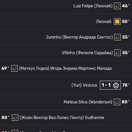
Luiz Felipe
(Леонай)
46 '
Леонай
50 '
Juninho
(Виктор Андраде Сантос)
55 '
Vitinho
(Фелипе Сарайва)
55 '
69 '
(Матеус Гндио)
Игорь Энрике Мартинс Мачадо
1 - 1
(Yuri)
Vinicius
78 '
Mateus Silva
(Wanderson)
80 '
80 '
(Жоан Виктор Ваз Лопес Пинту)
Guilherme