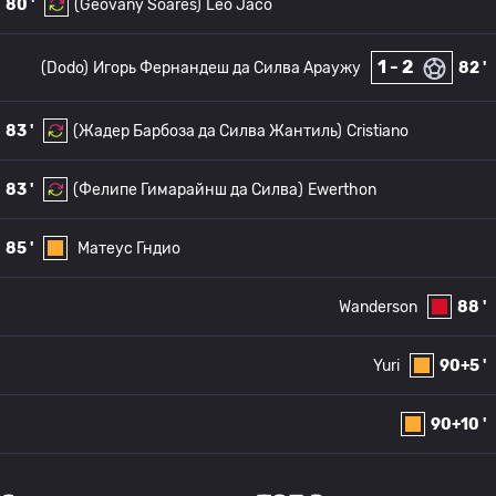
80 '
(Geovany Soares)
Leo Jaco
1 - 2
(Dodo)
Игорь Фернандеш да Силва Араужу
82 '
83 '
(Жадер Барбоза да Силва Жантиль)
Cristiano
83 '
(Фелипе Гимарайнш да Силва)
Ewerthon
85 '
Матеус Гндио
Wanderson
88 '
Yuri
90+5 '
90+10 '