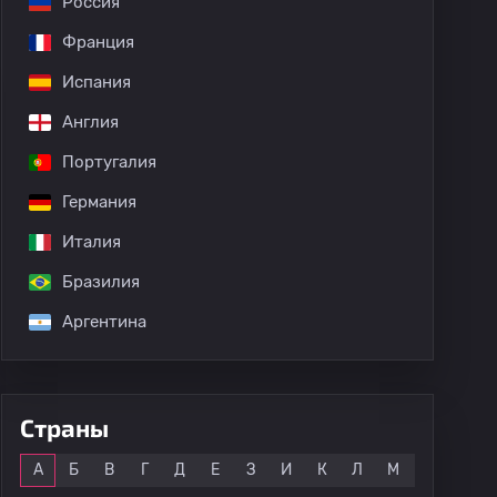
Россия
Франция
Испания
Англия
Португалия
Германия
Италия
Бразилия
Аргентина
щеские матчи
Кубок Санта-Катарина
Copa Sul-Sudeste: 
Страны
Все
А
Б
В
Г
Д
Е
З
И
К
Л
М
Н
О