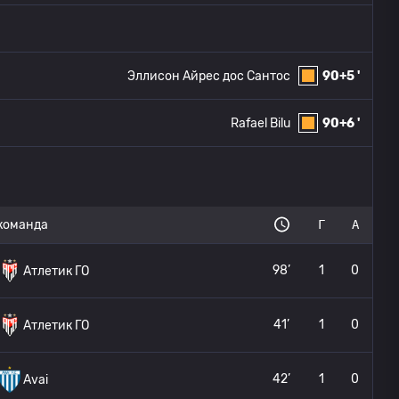
Эллисон Айрес дос Сантос
90+5 '
Rafael Bilu
90+6 '
команда
Г
А
98’
1
0
Атлетик ГО
41’
1
0
Атлетик ГО
42’
1
0
Avai