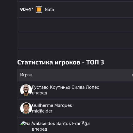
90+4 '
Nata
Статистика игроков - ТОП 3
Игрок
Густаво Коутиньо Силва Лопес
вперед
Guilherme Marques
midfielder
Walace dos Santos FranÃ§a
вперед