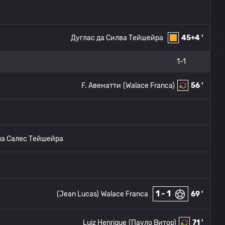
Дуглас да Силва Тейшейра
45+4 '
1-1
F. Авенатти
(Walace Franca)
56 '
ла Салес Тейшейра
1 - 1
(Jean Lucas)
Walace Franca
69 '
Luiz Henrique
(Пауло Витор)
71 '