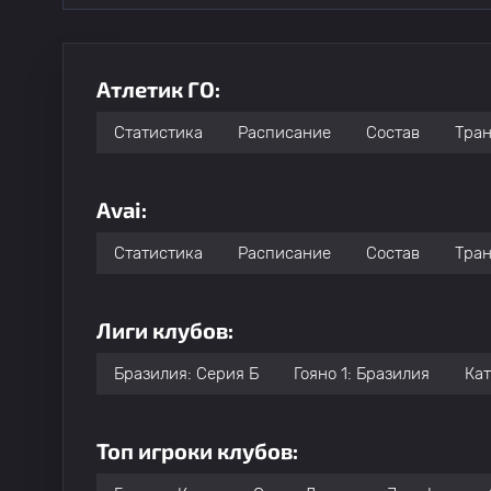
Атлетик ГО:
Статистика
Расписание
Состав
Тра
Avai:
Статистика
Расписание
Состав
Тра
Лиги клубов:
Бразилия: Серия Б
Гояно 1: Бразилия
Кат
Топ игроки клубов: