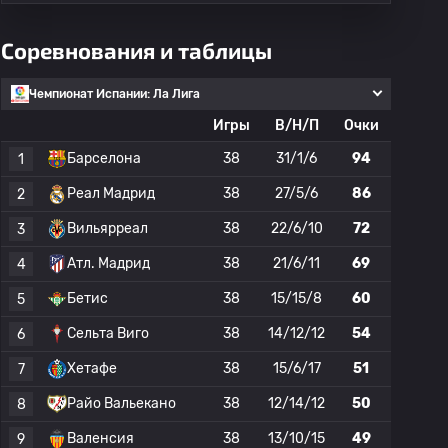
Соревнования и таблицы
Чемпионат Испании: Ла Лига
Игры
В/Н/П
Очки
Барселона
38
31/1/6
94
1
Реал Мадрид
38
27/5/6
86
2
Вильярреал
38
22/6/10
72
3
Атл. Мадрид
38
21/6/11
69
4
Бетис
38
15/15/8
60
5
Сельта Виго
38
14/12/12
54
6
Хетафе
38
15/6/17
51
7
Райо Вальекано
38
12/14/12
50
8
Валенсия
38
13/10/15
49
9