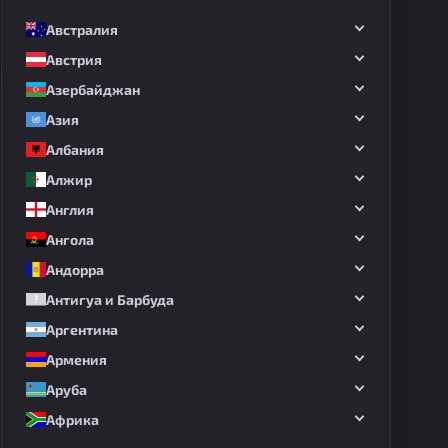
углас да Силва Тейшейра
Австралия
Австрия
Азербайджан
Азия
Албания
Алжир
Англия
Ангола
Андорра
Антигуа и Барбуда
Аргентина
Армения
Аруба
Африка