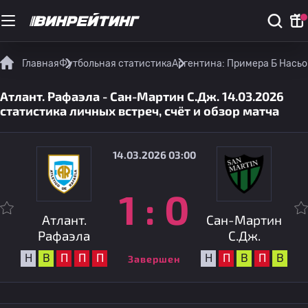
Главная
Футбольная статистика
Аргентина: Примера Б Нась
Атлант. Рафаэла - Сан-Мартин С.Дж. 14.03.2026
статистика личных встреч, счёт и обзор матча
14.03.2026 03:00
1
:
0
Атлант.
Сан-Мартин
Рафаэла
С.Дж.
Н
В
П
П
П
Н
П
В
П
В
Завершен