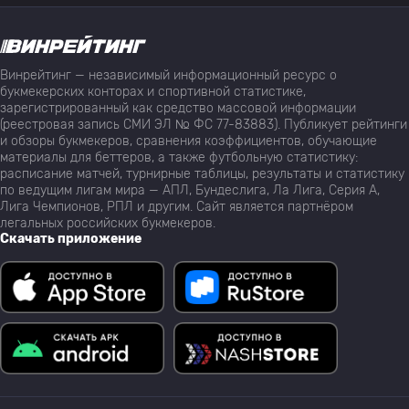
Винрейтинг — независимый информационный ресурс о
букмекерских конторах и спортивной статистике,
зарегистрированный как средство массовой информации
(реестровая запись СМИ ЭЛ № ФС 77-83883). Публикует рейтинги
и обзоры букмекеров, сравнения коэффициентов, обучающие
материалы для беттеров, а также футбольную статистику:
расписание матчей, турнирные таблицы, результаты и статистику
по ведущим лигам мира — АПЛ, Бундеслига, Ла Лига, Серия А,
Лига Чемпионов, РПЛ и другим. Сайт является партнёром
легальных российских букмекеров.
Скачать приложение