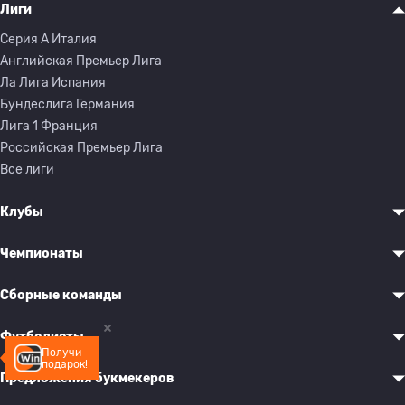
Лиги
Серия A Италия
Английская Премьер Лига
Ла Лига Испания
Бундеслига Германия
Лига 1 Франция
Российская Премьер Лига
Все лиги
Клубы
Чемпионаты
Сборные команды
Футболисты
Получи
подарок!
Предложения букмекеров