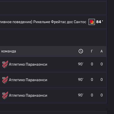
тивное поведение)
Рикельме Фрейтас дос Сантос
84 '
команда
Г
А
90’
0
0
Атлетико Паранаэнси
90’
0
0
Атлетико Паранаэнси
90’
0
0
Атлетико Паранаэнси