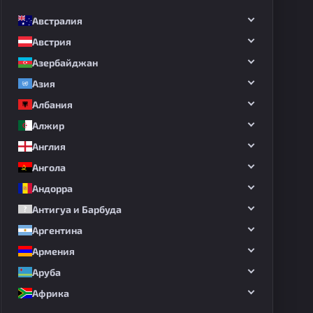
Австралия
Австрия
Азербайджан
Азия
Албания
Алжир
Англия
Ангола
Андорра
Антигуа и Барбуда
Аргентина
Армения
Аруба
Африка