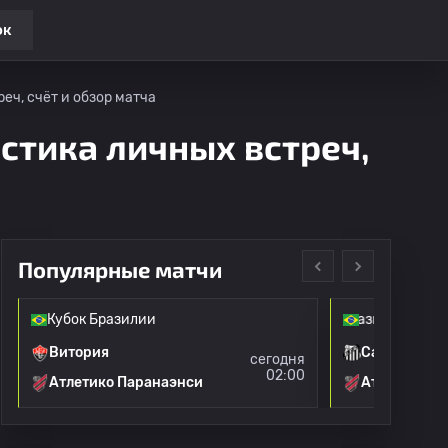
ок
еч, счёт и обзор матча
истика личных встреч,
Популярные матчи
Кубок Бразилии
Чемпионат Бразилии: Серия А
Витория
Сантос
сегодня
02:00
Атлетико Паранаэнси
Атлетико П