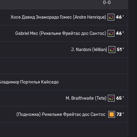
0-0
Хосе Давид Энаморадо Гомес
(Andre Henrique)
46 '
Gabriel Mec
(Рикельме Фрейтас дос Сантос)
46 '
J. Nardoni
(Willian)
51 '
Бладимир Портилья Кайседо
M. Braithwaite
(Tete)
65 '
(Подножка)
Рикельме Фрейтас дос Сантос
72 '