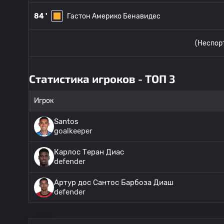
84 '
Гастон Америко Бенавидес
(Неспор
Статистика игроков - ТОП 3
Игрок
Santos
goalkeeper
Карлос Теран Диас
defender
Артур дос Сантос Барбоза Диаш
defender