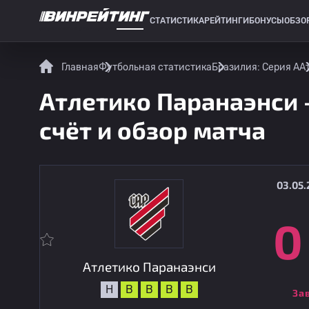
СТАТИСТИКА
РЕЙТИНГИ
БОНУСЫ
ОБЗО
СПОРТИВНАЯ СТАТИСТИКА
Главная
Футбольная статистика
Бразилия: Серия А
А
Атлетико Паранаэнси -
счёт и обзор матча
03.05.
0
Атлетико Паранаэнси
Н
В
В
В
В
За