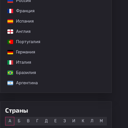
Россия
Франция
Испания
Англия
Португалия
Германия
Италия
Бразилия
Аргентина
Страны
Все
А
Б
В
Г
Д
Е
З
И
К
Л
М
Н
О