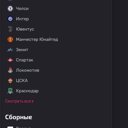
Челси
Интер
Ювентус
Манчестер Юнайтед
Зенит
Спартак
Локомотив
ЦСКА
убок Бразилии
Клубные товарищеские матчи
Южноамер
Краснодар
Смотреть все
Сборные