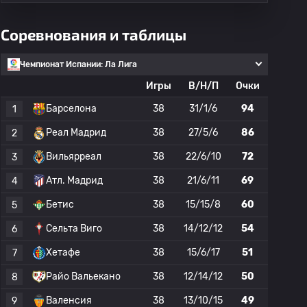
Соревнования и таблицы
Чемпионат Испании: Ла Лига
Игры
В/Н/П
Очки
Барселона
38
31/1/6
94
1
Реал Мадрид
38
27/5/6
86
2
Вильярреал
38
22/6/10
72
3
Атл. Мадрид
38
21/6/11
69
4
Бетис
38
15/15/8
60
5
Сельта Виго
38
14/12/12
54
6
Хетафе
38
15/6/17
51
7
Райо Вальекано
38
12/14/12
50
8
Валенсия
38
13/10/15
49
9