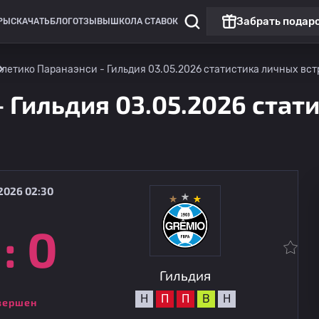
Забрать подар
РЫ
СКАЧАТЬ
БЛОГ
ОТЗЫВЫ
ШКОЛА СТАВОК
тлетико Паранаэнси - Гильдия 03.05.2026 статистика личных встр
 Гильдия 03.05.2026 стат
2026 02:30
:
0
Чемпионат Бразилии: Серия А
Гильдия
08.08
22:00
Сан-Паулу
Гильдия
Н
П
П
В
Н
вершен