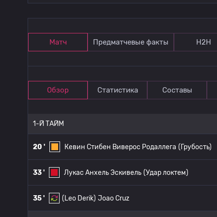
Матч
Предматчевые факты
Н2Н
Обзор
Статистика
Составы
1-Й ТАЙМ
20 '
Кевин Стибен Виверос Родаллега
(Грубость)
33 '
Лукас Анхель Эскивель
(Удар локтем)
35 '
(Leo Derik)
Joao Cruz