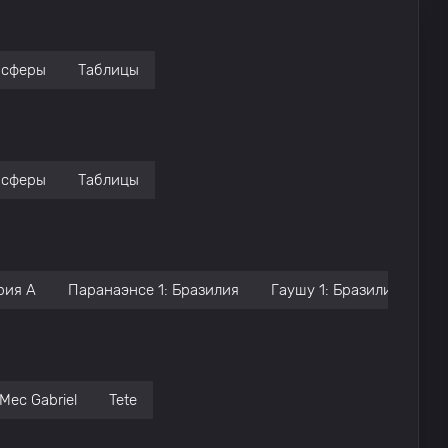
нсферы
Таблицы
нсферы
Таблицы
рия А
Паранаэнсе 1: Бразилия
Гаушу 1: Бразилия
К
Mec Gabriel
Tete