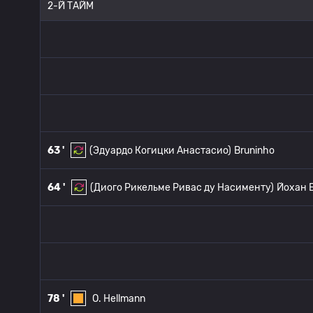
2-Й ТАЙМ
63 '
(Эдуардо Когицки Анастасио)
Bruninho
64 '
(Диого Рикельме Ривас ду Насименту)
Йохан 
78 '
O. Hellmann