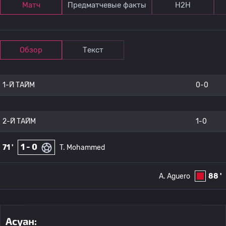
Матч
Предматчевые факты
Н2Н
Обзор
Текст
1-Й ТАЙМ
0-0
2-Й ТАЙМ
1-0
1 - 0
71 '
T. Mohammed
A. Aguero
88 '
Асуан: