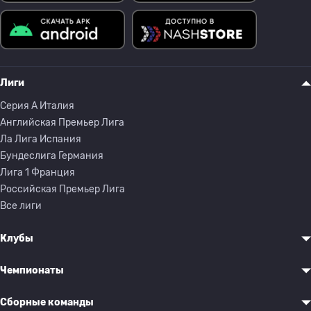
Лиги
Серия A Италия
Английская Премьер Лига
Ла Лига Испания
Бундеслига Германия
Лига 1 Франция
Российская Премьер Лига
Все лиги
Клубы
Чемпионаты
Сборные команды