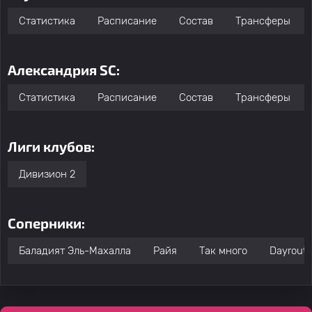
Статистика
Расписание
Состав
Трансферы
Александрия SC:
Статистика
Расписание
Состав
Трансферы
Лиги клубов:
Дивизион 2
Соперники:
Баладият Эль-Махалла
Райя
Так много
Dayrout